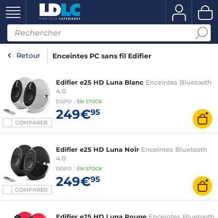
Retour
Enceintes PC sans fil Edifier
Edifier e25 HD Luna Blanc
Enceintes Bluetooth
4.0
DISPO
:
EN
STOCK
249€
95
COMPARER
Edifier e25 HD Luna Noir
Enceintes Bluetooth
4.0
DISPO
:
EN
STOCK
249€
95
COMPARER
Edifier e25 HD Luna Rouge
Enceintes Bluetooth