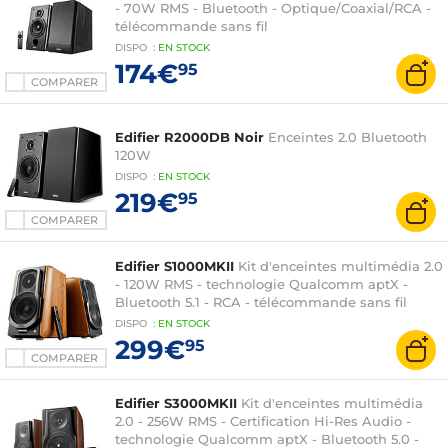
- 70W RMS - Bluetooth - Optique/Coaxial/RCA -
télécommande sans fil
DISPO
:
EN
STOCK
174€
95
COMPARER
Edifier R2000DB Noir
Enceintes 2.0 Bluetooth
120W
DISPO
:
EN
STOCK
219€
95
COMPARER
Edifier S1000MKII
Kit d'enceintes multimédia 2.0
- 120W RMS - technologie Qualcomm aptX -
Bluetooth 5.1 - RCA - télécommande sans fil
DISPO
:
EN
STOCK
299€
95
COMPARER
Edifier S3000MKII
Kit d'enceintes multimédia
2.0 - 256W RMS - Certification Hi-Res Audio -
technologie Qualcomm aptX - Bluetooth 5.0 -