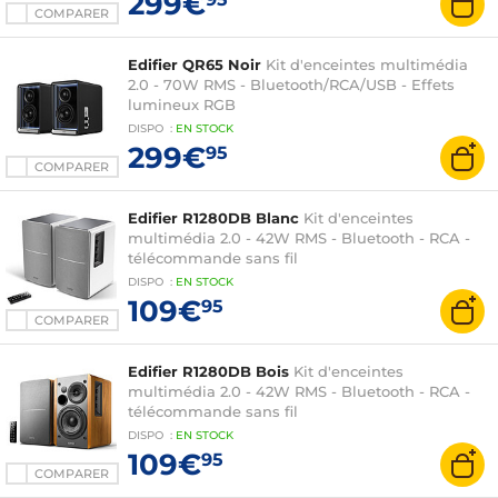
299€
COMPARER
Edifier QR65 Noir
Kit d'enceintes multimédia
2.0 - 70W RMS - Bluetooth/RCA/USB - Effets
lumineux RGB
DISPO
:
EN
STOCK
299€
95
COMPARER
Edifier R1280DB Blanc
Kit d'enceintes
multimédia 2.0 - 42W RMS - Bluetooth - RCA -
télécommande sans fil
DISPO
:
EN
STOCK
109€
95
COMPARER
Edifier R1280DB Bois
Kit d'enceintes
multimédia 2.0 - 42W RMS - Bluetooth - RCA -
télécommande sans fil
DISPO
:
EN
STOCK
109€
95
COMPARER