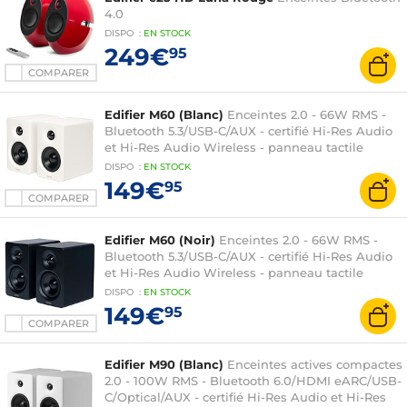
4.0
DISPO
:
EN
STOCK
249€
95
COMPARER
Edifier M60 (Blanc)
Enceintes 2.0 - 66W RMS -
Bluetooth 5.3/USB-C/AUX - certifié Hi-Res Audio
et Hi-Res Audio Wireless - panneau tactile
DISPO
:
EN
STOCK
149€
95
COMPARER
Edifier M60 (Noir)
Enceintes 2.0 - 66W RMS -
Bluetooth 5.3/USB-C/AUX - certifié Hi-Res Audio
et Hi-Res Audio Wireless - panneau tactile
DISPO
:
EN
STOCK
149€
95
COMPARER
Edifier M90 (Blanc)
Enceintes actives compactes
2.0 - 100W RMS - Bluetooth 6.0/HDMI eARC/USB-
C/Optical/AUX - certifié Hi-Res Audio et Hi-Res