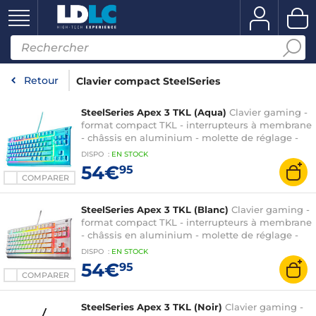
Retour
Clavier compact SteelSeries
SteelSeries Apex 3 TKL (Aqua)
Clavier gaming -
format compact TKL - interrupteurs à membrane
- châssis en aluminium - molette de réglage -
rétroéclairage PrismSync RGB 16.8 millions de
DISPO
:
EN
STOCK
couleurs - AZERTY, Français
54€
95
COMPARER
SteelSeries Apex 3 TKL (Blanc)
Clavier gaming -
format compact TKL - interrupteurs à membrane
- châssis en aluminium - molette de réglage -
rétroéclairage PrismSync RGB 16.8 millions de
DISPO
:
EN
STOCK
couleurs - AZERTY, Français
54€
95
COMPARER
SteelSeries Apex 3 TKL (Noir)
Clavier gaming -