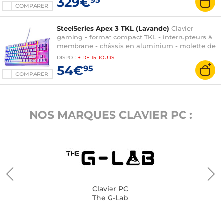
329€
95
AZERTY, Français
COMPARER
SteelSeries Apex 3 TKL (Lavande)
Clavier
gaming - format compact TKL - interrupteurs à
membrane - châssis en aluminium - molette de
réglage - rétroéclairage PrismSync RGB 16.8
DISPO
:
+ DE
15 JOURS
millions de couleurs - AZERTY, Français
54€
95
COMPARER
NOS MARQUES CLAVIER PC :
Clavier PC
The G-Lab