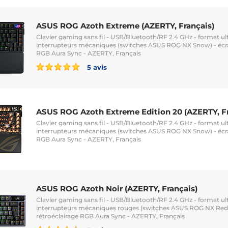
ASUS ROG Azoth Extreme (AZERTY, Français)
Clavier gaming sans fil - USB/Bluetooth/RF 2.4 GHz - format u
interrupteurs mécaniques (switches ASUS ROG NX Snow) - écra
RGB Aura Sync - AZERTY, Français
5 avis
ASUS ROG Azoth Extreme Edition 20 (AZERTY, Fr
Clavier gaming sans fil - USB/Bluetooth/RF 2.4 GHz - format u
interrupteurs mécaniques (switches ASUS ROG NX Snow) - écra
RGB Aura Sync - AZERTY, Français
ASUS ROG Azoth Noir (AZERTY, Français)
Clavier gaming sans fil - USB/Bluetooth/RF 2.4 GHz - format u
interrupteurs mécaniques rouges (switches ASUS ROG NX Red)
rétroéclairage RGB Aura Sync - AZERTY, Français