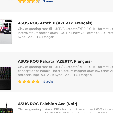
3 avis
ASUS ROG Azoth X (AZERTY, Français)
Clavier gaming sans fil - USB/Bluetooth/RF 2.4 GHz - format u
interrupteurs mécaniques ROG NX Snow v2 - écran OLED - rét
Sync - AZERTY, Français
ASUS ROG Falcata (AZERTY, Français)
Clavier gaming sans fil - USB/Bluetooth/RF 2.4 GHz - format u
conception scindable - interrupteurs magnétiques (switches 
rétroéclairage RGB Aura Sync - AZERTY, Français
4 avis
ASUS ROG Falchion Ace (Noir)
Clavier gaming filaire - USB - format ultra-compact 65% - int