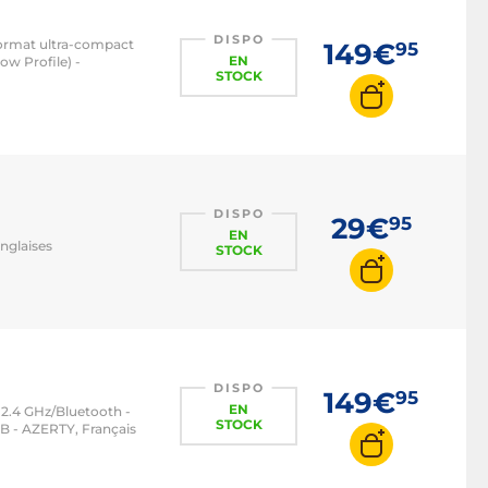
DISPO
format ultra-compact
149€
95
EN
w Profile) -
STOCK
DISPO
29€
95
EN
nglaises
STOCK
DISPO
149€
95
EN
 2.4 GHz/Bluetooth -
STOCK
B - AZERTY, Français