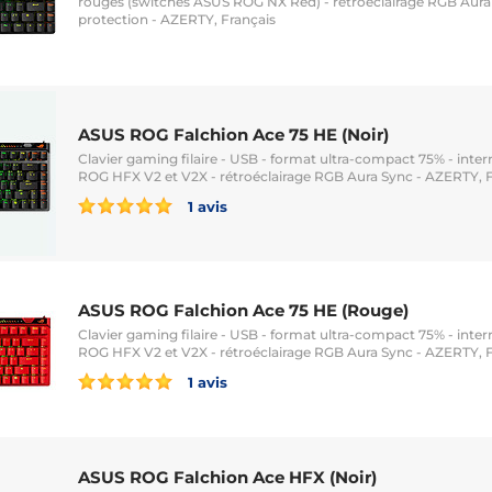
rouges (switches ASUS ROG NX Red) - rétroéclairage RGB Aura 
protection - AZERTY, Français
ASUS ROG Falchion Ace 75 HE (Noir)
Clavier gaming filaire - USB - format ultra-compact 75% - int
ROG HFX V2 et V2X - rétroéclairage RGB Aura Sync - AZERTY, 
1 avis
ASUS ROG Falchion Ace 75 HE (Rouge)
Clavier gaming filaire - USB - format ultra-compact 75% - int
ROG HFX V2 et V2X - rétroéclairage RGB Aura Sync - AZERTY, 
1 avis
ASUS ROG Falchion Ace HFX (Noir)