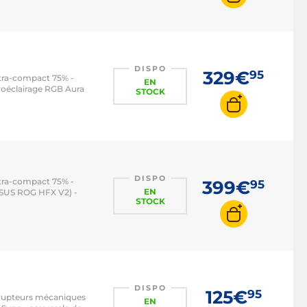
DISPO
329€
95
ltra-compact 75% -
EN
roéclairage RGB Aura
STOCK
DISPO
ltra-compact 75% -
399€
95
EN
ASUS ROG HFX V2) -
STOCK
DISPO
125€
95
errupteurs mécaniques
EN