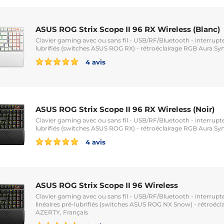
ASUS ROG Strix Scope II 96 RX Wireless (Blanc)
Clavier gaming avec ou sans fil - USB/RF/Bluetooth - interrupt
lubrifiés (switches ASUS ROG RX) - rétroéclairage RGB Aura Sy
4 avis
ASUS ROG Strix Scope II 96 RX Wireless (Noir)
Clavier gaming avec ou sans fil - USB/RF/Bluetooth - interrupt
lubrifiés (switches ASUS ROG RX) - rétroéclairage RGB Aura Sy
4 avis
ASUS ROG Strix Scope II 96 Wireless
Clavier gaming avec ou sans fil - USB/RF/Bluetooth - interru
linéaires pré-lubrifiés (switches ASUS ROG NX Snow) - rétroécl
AZERTY, Français