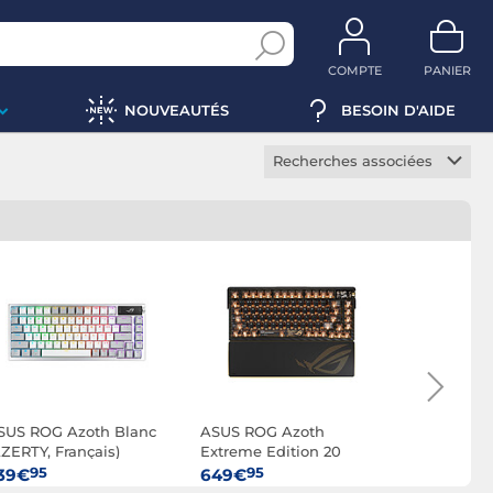
COMPTE
PANIER
NOUVEAUTÉS
BESOIN D'AIDE
Recherches associées
Clavier sans fil
Clavier mécanique
Clavier à membranes
Clavier méca-membrane
Clavier TKL
Clavier chiclet
Clavier multimédia
SUS ROG Azoth Blanc
ASUS ROG Azoth
ASUS ROG 
Clavier bureautique
AZERTY, Français)
Extreme Edition 20
(AZERTY, F
Clavier ergonomique
(AZERTY, Français)
95
95
95
39€
649€
239€