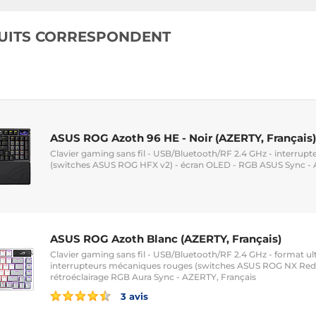
UITS CORRESPONDENT
ASUS ROG Azoth 96 HE - Noir (AZERTY, Français)
Clavier gaming sans fil - USB/Bluetooth/RF 2.4 GHz - interrup
(switches ASUS ROG HFX v2) - écran OLED - RGB ASUS Sync - 
ASUS ROG Azoth Blanc (AZERTY, Français)
Clavier gaming sans fil - USB/Bluetooth/RF 2.4 GHz - format u
interrupteurs mécaniques rouges (switches ASUS ROG NX Red)
rétroéclairage RGB Aura Sync - AZERTY, Français
3 avis