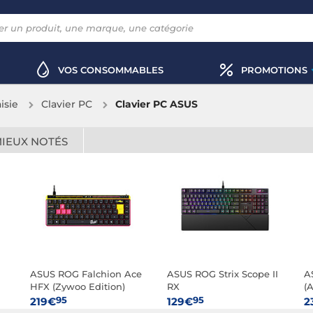
VOS CONSOMMABLES
PROMOTIONS
aisie
Clavier PC
Clavier PC ASUS
MIEUX NOTÉS
ASUS ROG Falchion Ace
ASUS ROG Strix Scope II
A
HFX (Zywoo Edition)
RX
(
95
95
219€
129€
2