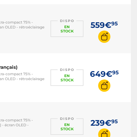
DISPO
ltra-compact 75% -
559€
95
EN
n OLED - rétroéclairage
STOCK
ançais)
DISPO
649€
95
ltra-compact 75% -
EN
n OLED - rétroéclairage
STOCK
DISPO
ltra-compact 75% -
239€
95
EN
 - écran OLED -
STOCK