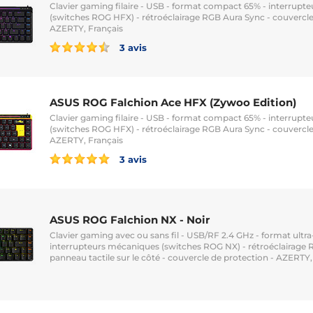
Clavier gaming filaire - USB - format compact 65% - interrup
(switches ROG HFX) - rétroéclairage RGB Aura Sync - couvercle
AZERTY, Français
3 avis
ASUS ROG Falchion Ace HFX (Zywoo Edition)
Clavier gaming filaire - USB - format compact 65% - interrup
(switches ROG HFX) - rétroéclairage RGB Aura Sync - couvercle
AZERTY, Français
3 avis
ASUS ROG Falchion NX - Noir
Clavier gaming avec ou sans fil - USB/RF 2.4 GHz - format ult
interrupteurs mécaniques (switches ROG NX) - rétroéclairage 
panneau tactile sur le côté - couvercle de protection - AZERTY,