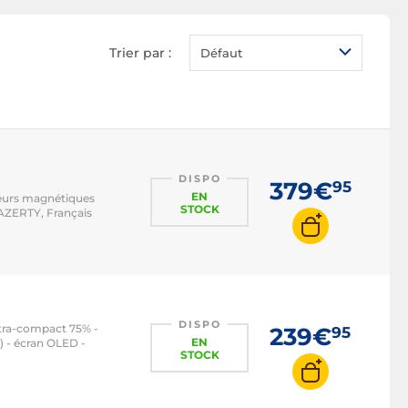
Clavier RGB
Clavier rétroéclairé
Trier par :
Défaut
Clavier pavé numérique
Clavier optique
Clavier compact
Clavier AZERTY
Clavier QWERTY
DISPO
379€
95
EN
teurs magnétiques
Clavier BÉPO
STOCK
AZERTY, Français
Clavier magnétique / HE
Clavier filaire
DISPO
ltra-compact 75% -
239€
95
EN
 - écran OLED -
STOCK