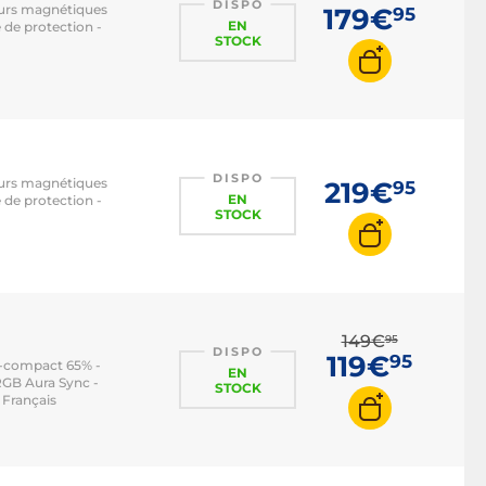
DISPO
teurs magnétiques
179€
95
EN
 de protection -
STOCK
DISPO
teurs magnétiques
219€
95
EN
 de protection -
STOCK
149€
95
DISPO
119€
95
ra-compact 65% -
EN
RGB Aura Sync -
STOCK
 Français