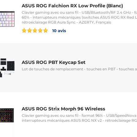
ASUS ROG Falchion RX Low Profile (Blanc)
Clavier gaming avec ou sans fil - USB/Bluetooth/RF 2.4 GHz - 
60% - interrupteurs mécaniques (switches ASUS ROG RX Red Lo
rétroéclairage RGB Aura Sync - AZERTY, Français
10 avis
ASUS ROG PBT Keycap Set
Lot de touches de remplacement - touches en PBT - touches a
ASUS ROG Strix Morph 96 Wireless
Clavier gaming avec ou sans fil - format 96% - USB/SpeedNova
interrupteurs mécaniques ASUS ROG NX v2 - rétroéclairage RG