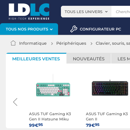
TOUS LES UNIVERS
CONFIGURATEUR PC
TOUS NOS PRODUITS
Informatique
Périphériques
Clavier, souris, s
MEILLEURES VENTES
NOUVEAUTÉS
LES 
ix Scope
ASUS TUF Gaming K3
ASUS TUF Gaming K3
ss Deluxe
Gen II Hatsune Miku
Gen II
Edition
95
95
99€
79€