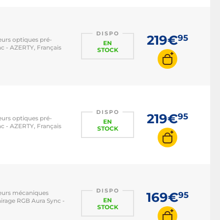
DISPO
219€
95
eurs optiques pré-
EN
nc - AZERTY, Français
STOCK
DISPO
219€
95
eurs optiques pré-
EN
nc - AZERTY, Français
STOCK
DISPO
pteurs mécaniques
169€
95
EN
airage RGB Aura Sync -
STOCK