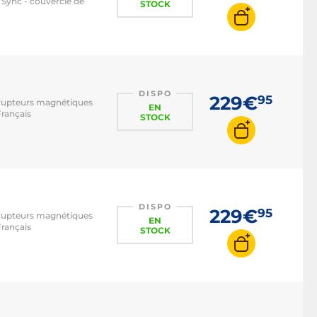
Sync - couvercle de
STOCK
DISPO
229€
95
errupteurs magnétiques
EN
Français
STOCK
DISPO
229€
95
errupteurs magnétiques
EN
Français
STOCK