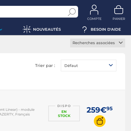
COMPTE
PANIER
NOUVEAUTÉS
BESOIN D'AIDE
Recherches associées
Clavier gamer
mécanique
Trier par :
Défaut
Clavier gamer RGB
Clavier gamer sans fil
Clavier gamer AZERTY
Clavier gamer QWERTY
Clavier gaming filaire
DISPO
259€
95
ent Linear) - module
EN
 AZERTY, Français
STOCK