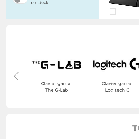
en stock
gamer
IS
Clavier gamer
Clavier gamer
The G-Lab
Logitech G
T