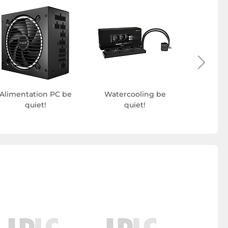
Accesso
dur 
Alimentation PC be
Watercooling be
quiet!
quiet!