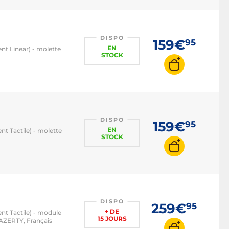
DISPO
159€
95
EN
nt Linear) - molette
STOCK
DISPO
159€
95
EN
nt Tactile) - molette
STOCK
DISPO
259€
95
+ DE
nt Tactile) - module
15 JOURS
 AZERTY, Français