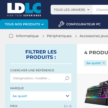
TOUS LES UNIVERS
CONFIGURATEUR PC
TOUS NOS PRODUITS
Informatique
Périphériques
Accessoires jeu
FILTRER
LES
4 PRODU
PRODUITS
:
be quiet!
CHERCHER UNE RÉFÉRENCE
MARQUE
be quiet!
PRIX
En €