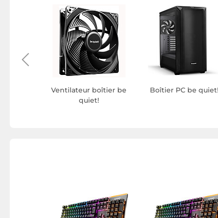
be quiet!
Ventilateur boîtier be
Boîtier PC be quiet
quiet!