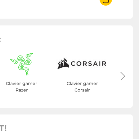
:
Clav
Desig
Clavier gamer
Clavier gamer
Razer
Corsair
T!