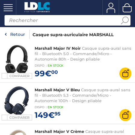
Retour
Casque supra-auriculaire MARSHALL
Marshall Major IV Noir
Casque supra-aural sans
fil - Bluetooth 5.0 - Commande/Micro -
Autonomie 80h - Design pliable
DISPO
:
EN
STOCK
99€
00
COMPARER
Marshall Major V Bleu
Casque supra-aural sans
fil - Bluetooth 5.3 - Commande/Micro -
Autonomie 100h - Design pliable
DISPO
:
EN
STOCK
149€
95
COMPARER
Marshall Major V Crème
Casque supra-aural