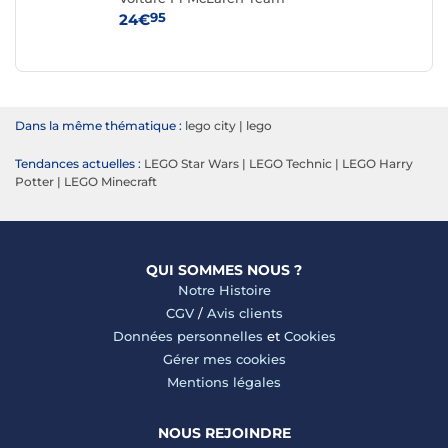
MCL38
95
24€
54
Dans la même thématique :
lego city
|
lego
Tendances actuelles :
LEGO Star Wars
|
LEGO Technic
|
LEGO Harry
Potter
|
LEGO Minecraft
QUI SOMMES NOUS ?
Notre Histoire
CGV
/
Avis clients
Données personnelles
et
Cookies
Gérer mes cookies
Mentions légales
NOUS REJOINDRE