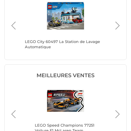
mion de
LEGO City 60497 La Station de Lavage
LEGO Ci
le
Automatique
Mer
MEILLEURES VENTES
LEGO Speed Champions 77251
LE
Voiture F1 McLaren Team