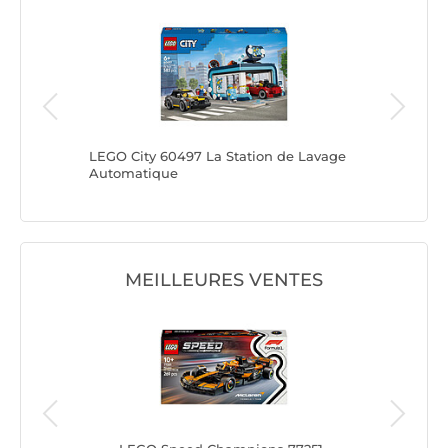
camion
LEGO City 60497 La Station de Lavage
LEGO Ci
dulable
Automatique
de Mer
MEILLEURES VENTES