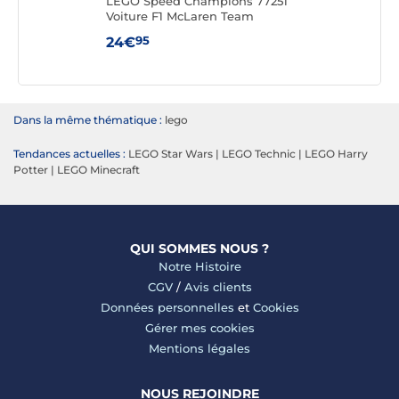
n
LEGO Speed Champions 77251
LEG
Voiture F1 McLaren Team
MCL38
95
24€
54
Dans la même thématique :
lego
Tendances actuelles :
LEGO Star Wars
|
LEGO Technic
|
LEGO Harry
Potter
|
LEGO Minecraft
QUI SOMMES NOUS ?
Notre Histoire
CGV
/
Avis clients
Données personnelles
et
Cookies
Gérer mes cookies
Mentions légales
NOUS REJOINDRE