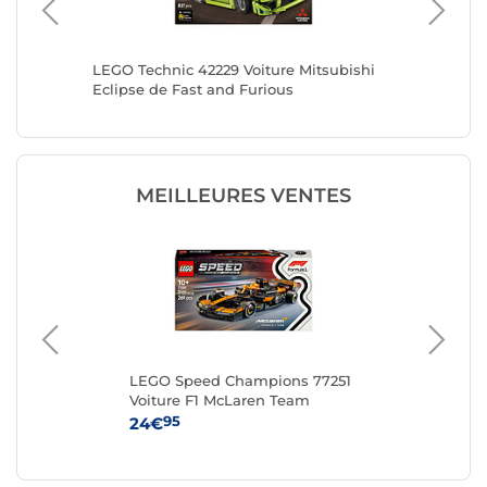
aire
LEGO Technic 42229 Voiture Mitsubishi
LEGO Te
Eclipse de Fast and Furious
Charger
MEILLEURES VENTES
LEGO Speed Champions 77251
LE
Voiture F1 McLaren Team
MCL38
95
24€
54