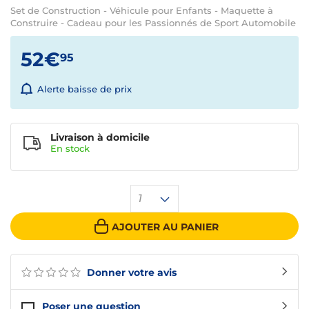
Set de Construction - Véhicule pour Enfants - Maquette à
Construire - Cadeau pour les Passionnés de Sport Automobile
52€
95
Alerte baisse de prix
Livraison à domicile
En
stock
1
AJOUTER AU PANIER
Donner votre avis
Poser une question