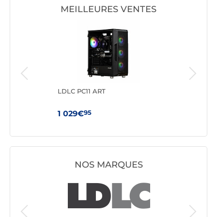
MEILLEURES VENTES
LDLC PC11 ART
GMK
3500
95
1 029€
41
NOS MARQUES
PC de b
Génériq