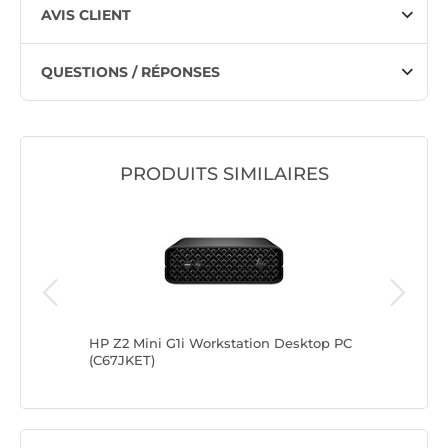
AVIS CLIENT
QUESTIONS / RÉPONSES
PRODUITS SIMILAIRES
ktop
HP Z2 Mini G1i Workstation Desktop PC
Lenovo T
(C67JKET)
(30JQ00