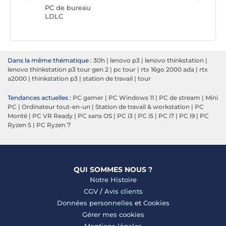
PC de bureau
LDLC
Dans la même thématique :
30h
|
lenovo p3
|
lenovo thinkstation
|
lenovo thinkstation p3 tour gen 2
|
pc tour
|
rtx 16go 2000 ada
|
rtx
a2000
|
thinkstation p3
|
station de travail
|
tour
Tendances actuelles :
PC gamer
|
PC Windows 11
|
PC de stream
|
Mini
PC
|
Ordinateur tout-en-un
|
Station de travail & workstation
|
PC
Monté
|
PC VR Ready
|
PC sans OS
|
PC i3
|
PC i5
|
PC i7
|
PC i9
|
PC
Ryzen 5
|
PC Ryzen 7
QUI SOMMES NOUS ?
Notre Histoire
CGV
/
Avis clients
Données personnelles
et
Cookies
Gérer mes cookies