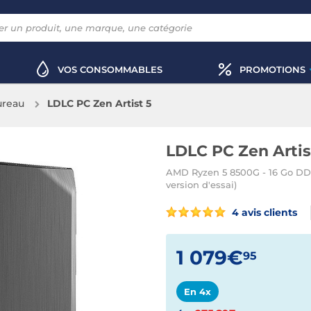
VOS CONSOMMABLES
PROMOTIONS
ureau
LDLC PC Zen Artist 5
LDLC PC Zen Artis
AMD Ryzen 5 8500G - 16 Go DDR
version d'essai)
4 avis clients
1 079€
95
En 4x