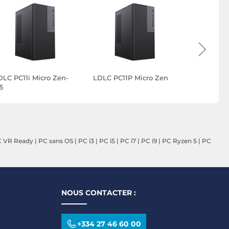
DLC PC11i Micro Zen-
LDLC PC11P Micro Zen
LDLC PC M
5
 VR Ready
|
PC sans OS
|
PC i3
|
PC i5
|
PC i7
|
PC i9
|
PC Ryzen 5
|
PC
NOUS CONTACTER :
+334 27 46 60 00