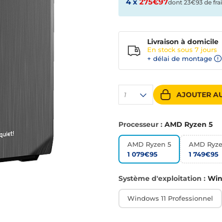
4 x
275€97
dont 23€93 de frai
Livraison à domicile
En stock sous
7 jours
+ délai de montage
AJOUTER AU
1
Processeur :
AMD Ryzen 5
AMD Ryzen 5
AMD Ryze
1 079€95
1 749€95
Système d'exploitation :
Wind
Windows 11 Professionnel