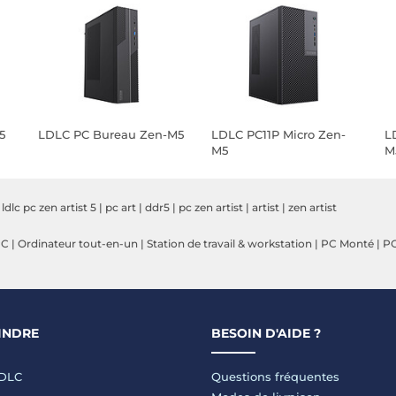
5
LDLC PC Bureau Zen-M5
LDLC PC11P Micro Zen-
L
M5
M
|
ldlc pc zen artist 5
|
pc art
|
ddr5
|
pc zen artist
|
artist
|
zen artist
PC
|
Ordinateur tout-en-un
|
Station de travail & workstation
|
PC Monté
|
PC
INDRE
BESOIN D'AIDE ?
LDLC
Questions fréquentes