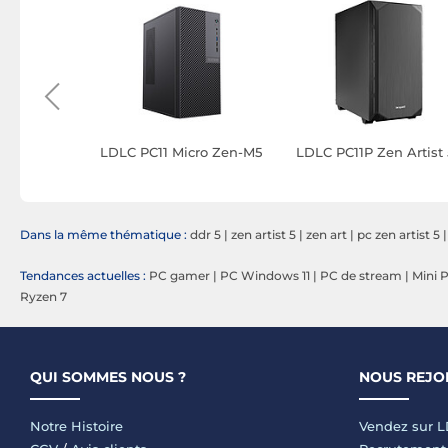
i Tour
LDLC PC11 Micro Zen-M5
LDLC PC11P Zen Artist 
0H071W
Dans la même thématique :
ddr 5
|
zen artist 5
|
zen art
|
pc zen artist 5
Tendances actuelles :
PC gamer
|
PC Windows 11
|
PC de stream
|
Mini 
Ryzen 7
QUI SOMMES NOUS ?
NOUS REJO
Notre Histoire
Vendez sur 