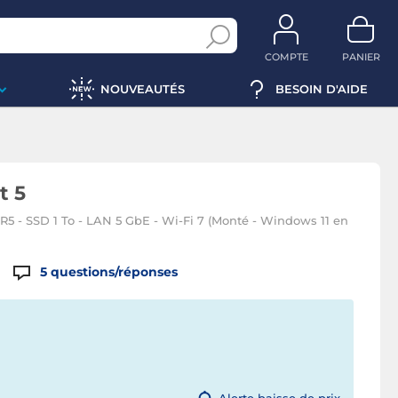
COMPTE
PANIER
NOUVEAUTÉS
BESOIN D'AIDE
t 5
5 - SSD 1 To - LAN 5 GbE - Wi-Fi 7 (Monté - Windows 11 en
5
questions/réponses