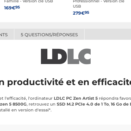
Famille - Version clé USB
Professionnel - Version clé
USB
95
169€
95
279€
NTS
5
QUESTIONS/RÉPONSES
n productivité et en efficacit
l'efficacité, l'ordinateur
LDLC PC Zen Artist 5
répondra favora
zen 5 8500G
, retrouvez un
SSD M.2 PCIe 4.0 de 1 To
,
16 Go de
allé en version d'essai*.