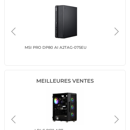
 2
MSI PRO DP80 AI A2TAG-075EU
HP Z2 M
(C67JKE
MEILLEURES VENTES