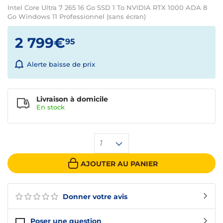
Intel Core Ultra 7 265 16 Go SSD 1 To NVIDIA RTX 1000 ADA 8
Go Windows 11 Professionnel (sans écran)
2 799€
95
Alerte baisse de prix
Livraison à domicile
En
stock
1
AJOUTER AU PANIER
Donner votre avis
Poser une question