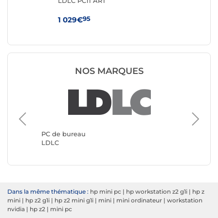
LDLC PC11 ART
AS
95
1 029€
4 
NOS MARQUES
PC de b
Génériq
PC de bureau
LDLC
Dans la même thématique :
hp mini pc
|
hp workstation z2 g1i
|
hp z
mini
|
hp z2 g1i
|
hp z2 mini g1i
|
mini
|
mini ordinateur
|
workstation
nvidia
|
hp z2
|
mini pc