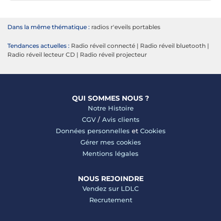
Dans la même thématique :
radios r'eveils portables
Tendances actuelles :
Radio réveil connecté
|
Radio réveil bluetooth
|
Radio réveil lecteur CD
|
Radio réveil projecteur
QUI SOMMES NOUS ?
Notre Histoire
CGV
/
Avis clients
Données personnelles
et
Cookies
Gérer mes cookies
Mentions légales
NOUS REJOINDRE
Vendez sur LDLC
Recrutement