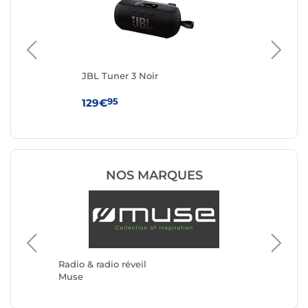
JBL Tuner 3 Noir
JBL
95
129€
12
NOS MARQUES
Radio & 
Roberts
Radio & radio réveil
Muse