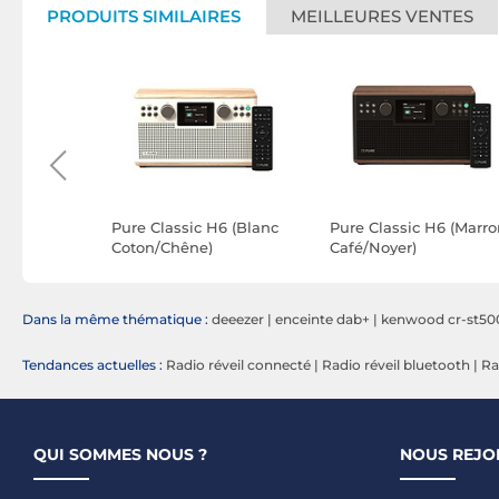
PRODUITS SIMILAIRES
MEILLEURES VENTES
nnect
Pure Classic H6 (Blanc
Pure Classic H6 (Marro
Argent
Coton/Chêne)
Café/Noyer)
Dans la même thématique :
deeezer
|
enceinte dab+
|
kenwood cr-st50
Tendances actuelles :
Radio réveil connecté
|
Radio réveil bluetooth
|
Ra
QUI SOMMES NOUS ?
NOUS REJO