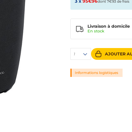
3 x
95€96
dont 7€93 de frais
Livraison à domicile
En
stock
AJOUTER AU
1
Informations logistiques