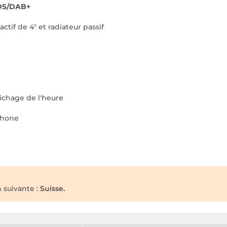
RDS/DAB+
ctif de 4" et radiateur passif
fichage de l'heure
phone
n suivante :
Suisse.