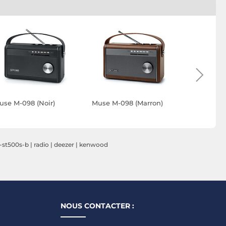
use M-098 (Noir)
Muse M-098 (Marron)
Muse M-09
-st500s-b
|
radio
|
deezer
|
kenwood
NOUS CONTACTER :