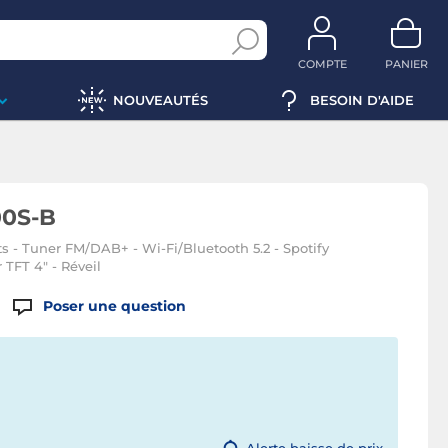
COMPTE
PANIER
NOUVEAUTÉS
BESOIN D'AIDE
00S-B
ts - Tuner FM/DAB+ - Wi-Fi/Bluetooth 5.2 - Spotify
TFT 4" - Réveil
Poser une question