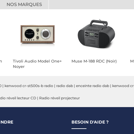
NOS MARQUES
n
Tivoli Audio Model One+
Muse M-188 RDC (Noir)
M
Noyer
0
|
kenwood cr-st500s-b radio
|
radio dab
|
enceinte radio dab
|
kenwood cr
dio réveil lecteur CD
|
Radio réveil projecteur
INDRE
BESOIN D'AIDE ?