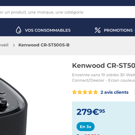
VOS CONSOMMABLES
PROMOTIONS
éveil
Kenwood CR-ST500S-B
Kenwood CR-ST5
Enceinte sans fil stéréo 30 Wat
Connect/Deezer - Ecran couleur 
2 avis clients
279€
95
En 3x