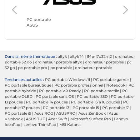
PC port
Lenovo
PC portable
ASUS
Dans la même thématique :
altyk
|
altyk 14
|
l14p-i7u32-n2
|
ordinateur
portable 32 go
|
ordinateur portable altyk
|
ordinateur portables
|
pc
32 go
|
pc portable pro
|
pc portable
|
ordinateur portable
Tendances actuelles :
PC portable Windows 11
|
PC portable gamer
|
PC portable bureautique
|
PC portable professionnel
|
Notebook
|
PC
portable hybride
|
PC portable VR Ready
|
PC portable tactile
|
PC
portable OLED
|
PC portable sans OS
|
PC portable SSD
|
PC portable
13 pouces
|
PC portable 14 pouces
|
PC portable 15 à 16 pouces
|
PC
portable 17 pouces
|
PC portable i3
|
PC portable i5
|
PC portable i7
|
PC portable i9
|
Asus ROG
|
ASUSPRO
|
Asus ZenBook
|
Asus
Vivobook
|
ASUS TUF
|
Acer Swift
|
Microsoft Surface Pro
|
Lenovo
IdeaPad
|
Lenovo ThinkPad
|
MSI Katana