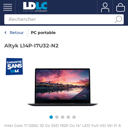
Retour
PC portable
Altyk L14P-I7U32-N2
Intel Core i7-1255U 32 Go SSD 1920 Go 14" LED Full HD Wi-Fi 6