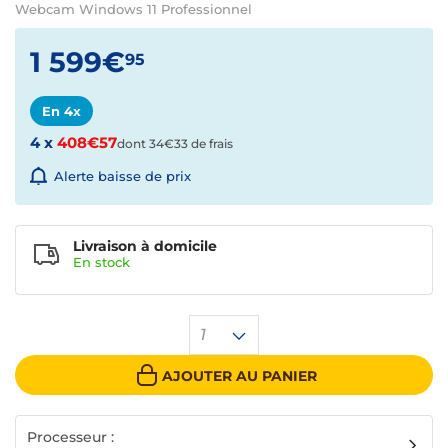
Webcam Windows 11 Professionnel
1 599€
95
En 4x
4 x
408€57
dont 34€33 de frais
Alerte baisse de prix
Livraison à domicile
En
stock
1
AJOUTER AU PANIER
Processeur :