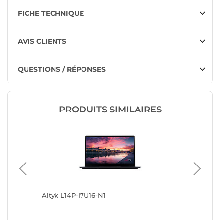
FICHE TECHNIQUE
AVIS CLIENTS
QUESTIONS / RÉPONSES
PRODUITS SIMILAIRES
Altyk L14P-I7U16-N1
Altyk L1