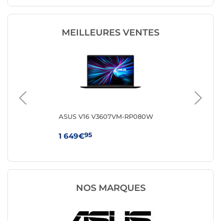
MEILLEURES VENTES
Q-
ASUS V16 V3607VM-RP080W
HP 
95
1 649€
64
NOS MARQUES