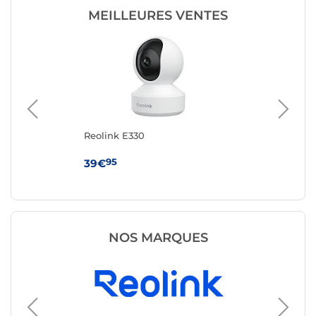
MEILLEURES VENTES
Reolink E330
Sy
95
39€
14
NOS MARQUES
Caméra 