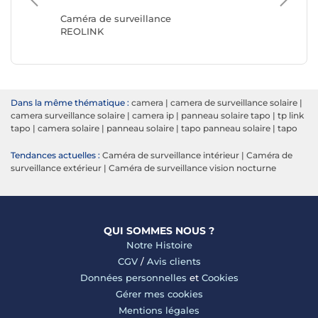
Caméra de surveillance
Caméra 
REOLINK
TP-LINK
Dans la même thématique :
camera
|
camera de surveillance solaire
|
camera surveillance solaire
|
camera ip
|
panneau solaire tapo
|
tp link
tapo
|
camera solaire
|
panneau solaire
|
tapo panneau solaire
|
tapo
Tendances actuelles :
Caméra de surveillance intérieur
|
Caméra de
surveillance extérieur
|
Caméra de surveillance vision nocturne
QUI SOMMES NOUS ?
Notre Histoire
CGV
/
Avis clients
Données personnelles
et
Cookies
Gérer mes cookies
Mentions légales