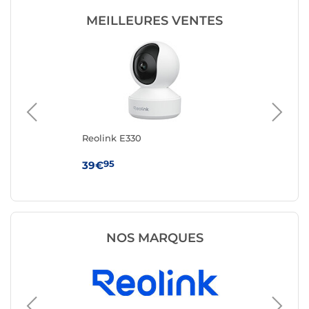
MEILLEURES VENTES
Reolink E330
Sy
95
39€
14
NOS MARQUES