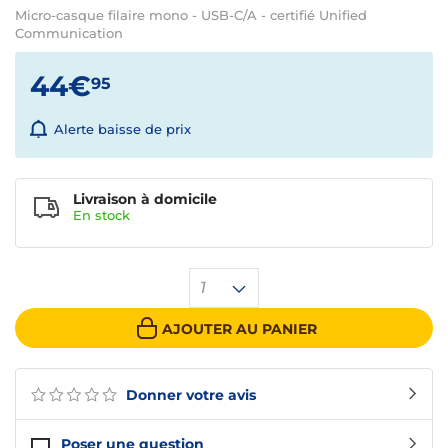
Micro-casque filaire mono - USB-C/A - certifié Unified
Communication
44€
95
Alerte baisse de prix
Livraison à domicile
En
stock
1
AJOUTER AU PANIER
Donner votre avis
Poser une question