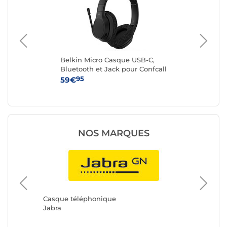
r)
Belkin Micro Casque USB-C,
IN
Bluetooth et Jack pour Confcall
95
59€
24
NOS MARQUES
Casque 
HP
Casque téléphonique
Jabra