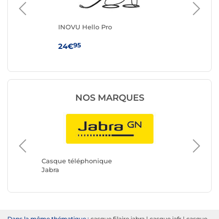
r)
INOVU Hello Pro
Be
Blu
95
24€
59
NOS MARQUES
Casque 
HP
Casque téléphonique
Jabra
Dans la même thématique :
casque filaire jabra
|
casque jafr
|
casque