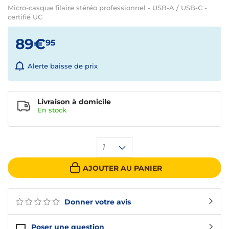
Micro-casque filaire stéréo professionnel - USB-A / USB-C -
certifié UC
89€
95
Alerte baisse de prix
Livraison à domicile
En
stock
1
AJOUTER AU PANIER
Donner votre avis
Poser une question