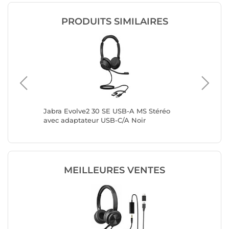
PRODUITS SIMILAIRES
éréo
Jabra Evolve2 30 SE USB-A MS Stéréo
Lenovo C
tateur
avec adaptateur USB-C/A Noir
MEILLEURES VENTES