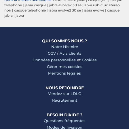
telephone
|
jabra casque
|
jabra evolve2 30 se usb-a usb-c uc stereo
noir
|
casque telephonie
|
jabra evolve2 30 se
|
jabra evolve
|
casque
jabra
|
jabra
QUI SOMMES NOUS ?
Notre Histoire
CGV
/
Avis clients
Données personnelles
et
Cookies
Gérer mes cookies
Mentions légales
NOUS REJOINDRE
Vendez sur LDLC
Recrutement
BESOIN D'AIDE ?
Questions fréquentes
Modes de livraison