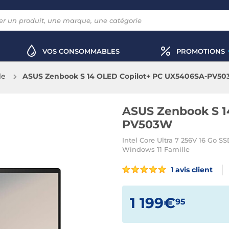
VOS CONSOMMABLES
PROMOTIONS
le
ASUS Zenbook S 14 OLED Copilot+ PC UX5406SA-PV5
ASUS Zenbook S 1
PV503W
Intel Core Ultra 7 256V 16 Go 
Windows 11 Famille
1 avis client
1 199€
95