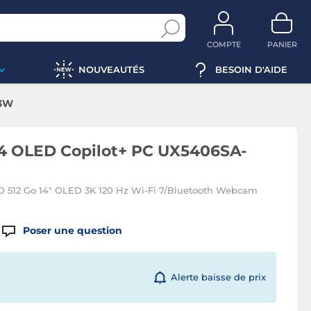
COMPTE
PANIER
NOUVEAUTÉS
BESOIN D'AIDE
03W
4 OLED Copilot+ PC UX5406SA-
SSD 512 Go 14" OLED 3K 120 Hz Wi-Fi 7/Bluetooth Webcam
Poser une question
Alerte baisse de prix