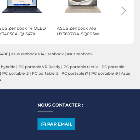
SUS Zenbook 14 OLED
ASUS Zenbook A16
ASUS Zenb
X3405CA-QL647X
UX3607OA-SQ005W
OLED UM5
Copilot+ PC
RK002W
5406
|
asus zenbook s 14
|
zenbook
|
asus zenbook
 hybride
|
PC portable VR Ready
|
PC portable tactile
|
PC portable
|
PC portable i3
|
PC portable i5
|
PC portable i7
|
PC portable i9
|
Asus
a
NOUS CONTACTER :
PAR EMAIL