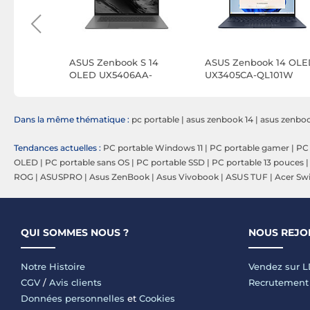
 S 16
ASUS Zenbook S 14
ASUS Zenbook 14 OLE
6WA-
OLED UX5406AA-
UX3405CA-QL101W
DIS44X
Dans la même thématique :
pc portable
|
asus zenbook 14
|
asus zenboo
Tendances actuelles :
PC portable Windows 11
|
PC portable gamer
|
PC 
OLED
|
PC portable sans OS
|
PC portable SSD
|
PC portable 13 pouces
ROG
|
ASUSPRO
|
Asus ZenBook
|
Asus Vivobook
|
ASUS TUF
|
Acer Swi
QUI SOMMES NOUS ?
NOUS REJO
Notre Histoire
Vendez sur 
CGV
/
Avis clients
Recrutement
Données personnelles
et
Cookies