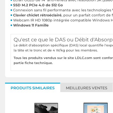
Écran OLED de 14" anti-reflets avec
résolution 3K (2880
SSD M.2 PCIe 4.0 de 512 Go
Connexion sans fil performante avec les technologies
Clavier chiclet rétroéclairé
, pour un parfait confort de 
Webcam IR HD 1080p intégrée compatible Windows H
Windows 11 Famille
Qu'est ce que le DAS ou Débit d'Absorp
Le débit d'absorption spécifique (DAS) local quantifie l'e
la tête et le tronc et de 4 W/kg pour les membres.
Tous les produits vendus sur le site LDLC.com sont confo
partie fiche technique.
PRODUITS SIMILAIRES
MEILLEURES VENTES