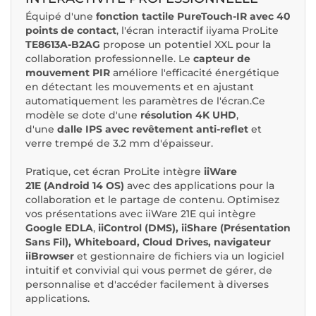
Équipé d'une
fonction tactile PureTouch-IR avec 40
points de contact
, l'écran interactif iiyama ProLite
TE8613A-B2AG
propose un potentiel XXL pour la
collaboration professionnelle. Le
capteur de
mouvement PIR
améliore l'efficacité énergétique
en détectant les mouvements et en ajustant
automatiquement les paramètres de l'écran.Ce
modèle se dote d'une
résolution 4K UHD
,
d'une
dalle IPS avec revêtement anti-reflet
et
verre trempé de 3.2 mm d'épaisseur.
Pratique, cet écran ProLite intègre
iiWare
21E
(Android 14 OS)
avec des applications pour la
collaboration et le partage de contenu. Optimisez
vos présentations avec iiWare 21E qui intègre
Google EDLA
,
iiControl (DMS), iiShare (Présentation
Sans Fil), Whiteboard, Cloud Drives, navigateur
iiBrowser
et gestionnaire de fichiers via un logiciel
intuitif et convivial qui vous permet de gérer, de
personnalise et d'accéder facilement à diverses
applications.