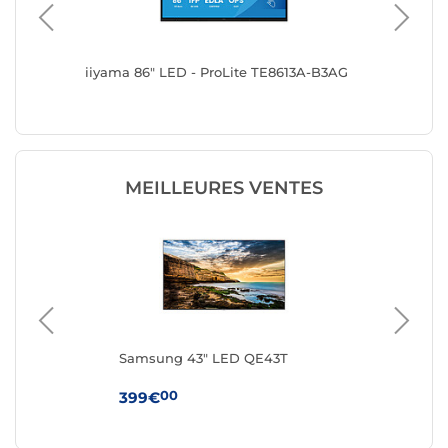
A-B2AG
iiyama 86" LED - ProLite TE8613A-B3AG
iiyama 
MEILLEURES VENTES
Samsung 43" LED QE43T
Sa
00
399€
99