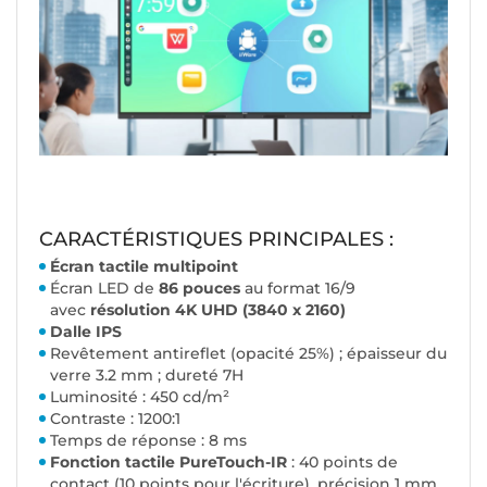
CARACTÉRISTIQUES PRINCIPALES :
Écran tactile multipoint
Écran LED de
86 pouces
au format 16/9
avec
résolution 4K UHD (3840 x 2160)
Dalle IPS
Revêtement antireflet (opacité 25%) ; épaisseur du
verre 3.2 mm ; dureté 7H
Luminosité : 450 cd/m²
Contraste : 1200:1
Temps de réponse : 8 ms
Fonction tactile PureTouch-IR
: 40 points de
contact (10 points pour l'écriture), précision 1 mm,