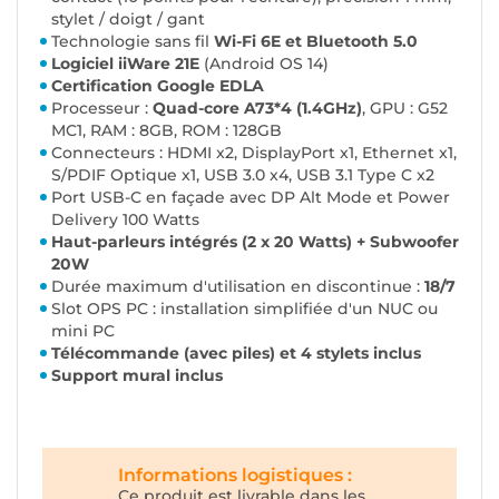
stylet / doigt / gant
Technologie sans fil
Wi-Fi 6E et Bluetooth 5.0
Logiciel iiWare 21E
(Android OS 14)
Certification Google EDLA
Processeur :
Quad-core A73*4 (1.4GHz)
, GPU : G52
MC1, RAM : 8GB, ROM : 128GB
Connecteurs : HDMI x2, DisplayPort x1, Ethernet x1,
S/PDIF Optique x1, USB 3.0 x4, USB 3.1 Type C x2
Port USB-C en façade avec DP Alt Mode et Power
Delivery 100 Watts
Haut-parleurs intégrés (2 x 20 Watts) + Subwoofer
20W
Durée maximum d'utilisation en discontinue :
18/7
Slot OPS PC : installation simplifiée d'un NUC ou
mini PC
Télécommande (avec piles) et 4 stylets inclus
Support mural inclus
Informations logistiques :
Ce produit est livrable dans les