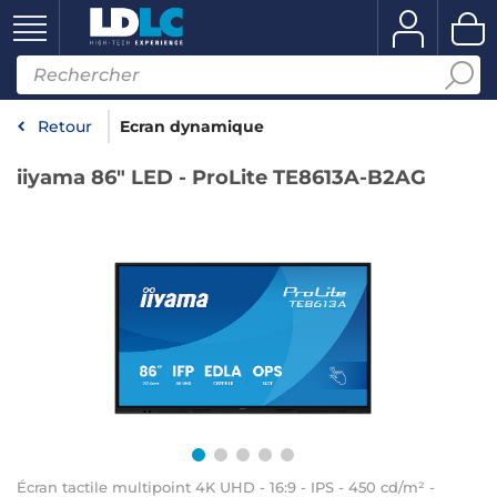
Retour
Ecran dynamique
iiyama 86" LED - ProLite TE8613A-B2AG
Écran tactile multipoint 4K UHD - 16:9 - IPS - 450 cd/m² -