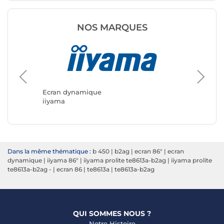
NOS MARQUES
Ecran d
Samsun
Ecran dynamique
iiyama
Dans la même thématique :
b 450
|
b2ag
|
ecran 86"
|
ecran
dynamique
|
iiyama 86"
|
iiyama prolite te8613a-b2ag
|
iiyama prolite
te8613a-b2ag -
|
ecran 86
|
te8613a
|
te8613a-b2ag
QUI SOMMES NOUS ?
Notre Histoire