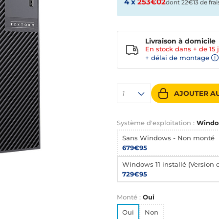
4 x
253€02
dont 22€13 de frai
Livraison à domicile
En stock dans + de
15 
+ délai de montage
AJOUTER AU
1
Système d'exploitation :
Window
Sans Windows - Non monté
679€95
Windows 11 installé (Version d
729€95
Monté :
Oui
Oui
Non