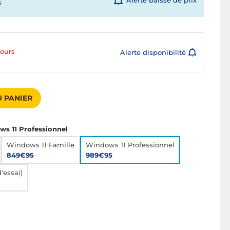
Alerte baisse de prix
s
jours
Alerte disponibilité
 PANIER
s 11 Professionnel
Windows 11 Famille
Windows 11 Professionnel
849€95
989€95
'essai)