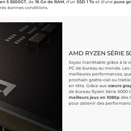
zen 5 5500GT
, de
16 Go de RAM
, d'un
SSD 1 To
et d'une
puce g
très bonnes conditions.
AMD RYZEN SÉRIE 5
Soyez inarrêtable grâce à la 
PC de bureau au monde. Les 
meilleures performances, que 
prochain gratte-ciel ou trait
​en tête. Grâce aux
cœurs gra
de bureau Ryzen Série 5000 G
meilleurs jeux en 1080p
dès l
pour obtenir des performance