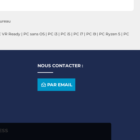
(30HT00BXFR)
(30HT00A9FR)
bureau
 VR Ready
|
PC sans OS
|
PC i3
|
PC i5
|
PC i7
|
PC i9
|
PC Ryzen 5
|
PC
NOUS CONTACTER :
PAR EMAIL
ESS