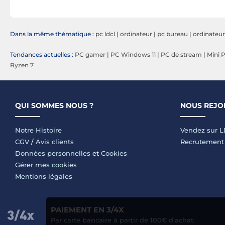
Dans la même thématique :
pc ldcl
|
ordinateur
|
pc bureau
|
ordinateur
Tendances actuelles :
PC gamer
|
PC Windows 11
|
PC de stream
|
Mini 
Ryzen 7
QUI SOMMES NOUS ?
NOUS REJO
Notre Histoire
Vendez sur 
CGV
/
Avis clients
Recrutement
Données personnelles
et
Cookies
Gérer mes cookies
Mentions légales
PAIEMENT EN 3/4X
Par carte bancaire à partir de 100€ d'achat.