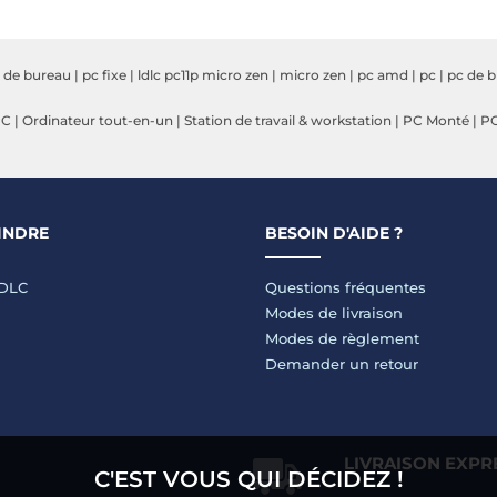
 de bureau
|
pc fixe
|
ldlc pc11p micro zen
|
micro zen
|
pc amd
|
pc
|
pc de 
PC
|
Ordinateur tout-en-un
|
Station de travail & workstation
|
PC Monté
|
PC
INDRE
BESOIN D'AIDE ?
LDLC
Questions fréquentes
Modes de livraison
Modes de règlement
Demander un retour
LIVRAISON EXPR
C'EST VOUS QUI DÉCIDEZ !