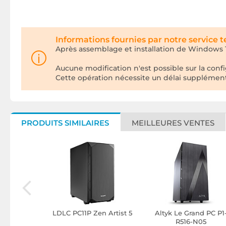
Informations fournies par notre service 
Après assemblage et installation de Windows 11
Aucune modification n'est possible sur la co
Cette opération nécessite un délai supplémentair
PRODUITS SIMILAIRES
MEILLEURES VENTES
tation G10
LDLC PC11P Zen Artist 5
Altyk Le Grand PC P1
4 27" W11P
R516-N05