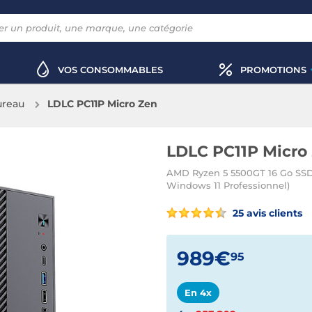
VOS CONSOMMABLES
PROMOTIONS
ureau
LDLC PC11P Micro Zen
LDLC PC11P Micro
AMD Ryzen 5 5500GT 16 Go SSD 
Windows 11 Professionnel)
25 avis clients
989€
95
En 4x