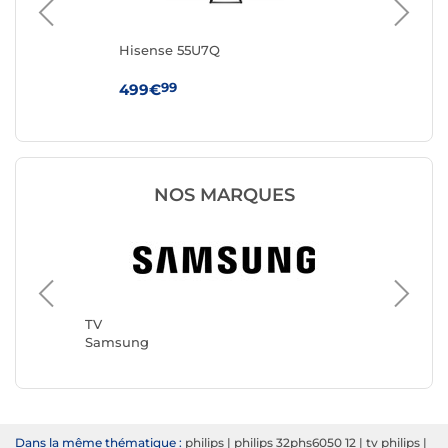
Hisense 55U7Q
Hi
99
499€
44
NOS MARQUES
TV
TCL
TV
Samsung
Dans la même thématique :
philips
|
philips 32phs6050 12
|
tv philips
|