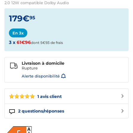
2.0 12W compatible Dolby Audio
179€
95
En 3x
3 x
61€96
dont 5€93 de frais
Livraison à domicile
Rupture
Alerte disponibilité
1 avis client
2
questions/réponses