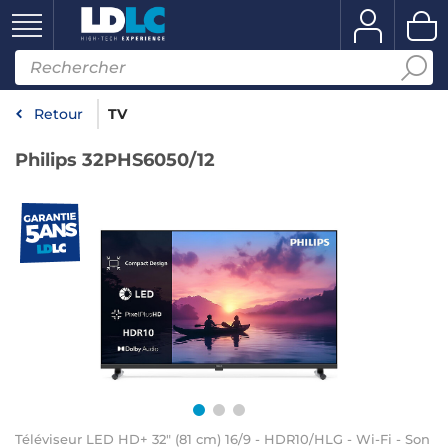
Retour
TV
Philips 32PHS6050/12
Téléviseur LED HD+ 32" (81 cm) 16/9 - HDR10/HLG - Wi-Fi - Son