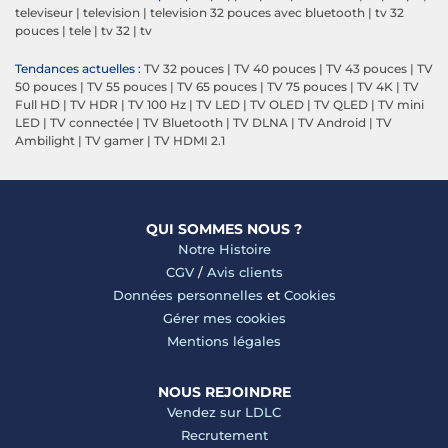
televiseur
|
television
|
television 32 pouces avec bluetooth
|
tv 32
pouces
|
tele
|
tv 32
|
tv
Tendances actuelles :
TV 32 pouces
|
TV 40 pouces
|
TV 43 pouces
|
TV
50 pouces
|
TV 55 pouces
|
TV 65 pouces
|
TV 75 pouces
|
TV 4K
|
TV
Full HD
|
TV HDR
|
TV 100 Hz
|
TV LED
|
TV OLED
|
TV QLED
|
TV mini
LED
|
TV connectée
|
TV Bluetooth
|
TV DLNA
|
TV Android
|
TV
Ambilight
|
TV gamer
|
TV HDMI 2.1
QUI SOMMES NOUS ?
Notre Histoire
CGV
/
Avis clients
Données personnelles
et
Cookies
Gérer mes cookies
Mentions légales
NOUS REJOINDRE
Vendez sur LDLC
Recrutement