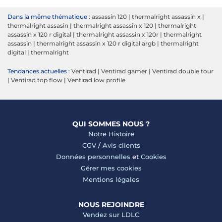
Dans la même thématique :
assassin 120
|
thermalright assassin x
|
thermalright assasin
|
thermalright assassin x 120
|
thermalright
assassin x 120 r digital
|
thermalright assassin x 120r
|
thermalright
assassin
|
thermalright assassin x 120 r digital argb
|
thermalright
digital
|
thermalright
Tendances actuelles :
Ventirad
|
Ventirad gamer
|
Ventirad double tour
|
Ventirad top flow
|
Ventirad low profile
QUI SOMMES NOUS ?
Notre Histoire
CGV
/
Avis clients
Données personnelles
et
Cookies
Gérer mes cookies
Mentions légales
NOUS REJOINDRE
Vendez sur LDLC