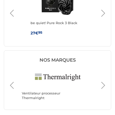
be quiet! Pure Rock 3 Black
be 
95
27€
39
NOS MARQUES
Ventilat
Noctua
Ventilateur processeur
Thermalright