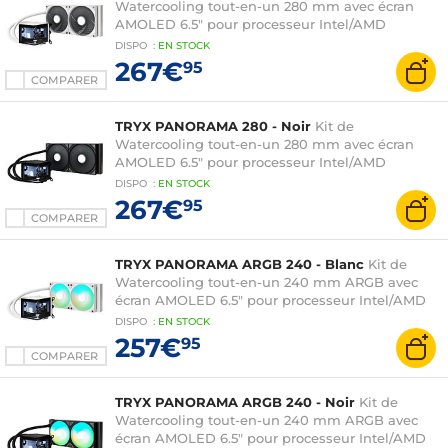
Watercooling tout-en-un 280 mm avec écran
AMOLED 6.5" pour processeur Intel/AMD
DISPO
:
EN
STOCK
267€
95
COMPARER
TRYX PANORAMA 280 - Noir
Kit de
Watercooling tout-en-un 280 mm avec écran
AMOLED 6.5" pour processeur Intel/AMD
DISPO
:
EN
STOCK
267€
95
COMPARER
TRYX PANORAMA ARGB 240 - Blanc
Kit de
Watercooling tout-en-un 240 mm ARGB avec
écran AMOLED 6.5" pour processeur Intel/AMD
DISPO
:
EN
STOCK
257€
95
COMPARER
TRYX PANORAMA ARGB 240 - Noir
Kit de
Watercooling tout-en-un 240 mm ARGB avec
écran AMOLED 6.5" pour processeur Intel/AMD