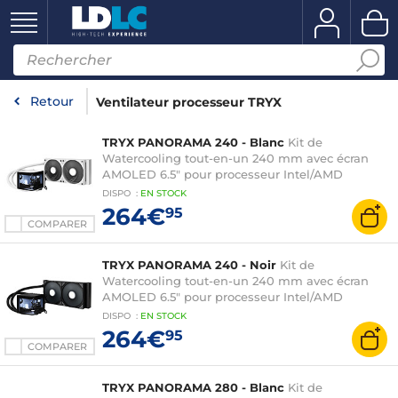
Retour
Ventilateur processeur TRYX
TRYX PANORAMA 240 - Blanc
Kit de
Watercooling tout-en-un 240 mm avec écran
AMOLED 6.5" pour processeur Intel/AMD
DISPO
:
EN
STOCK
264€
95
COMPARER
TRYX PANORAMA 240 - Noir
Kit de
Watercooling tout-en-un 240 mm avec écran
AMOLED 6.5" pour processeur Intel/AMD
DISPO
:
EN
STOCK
264€
95
COMPARER
TRYX PANORAMA 280 - Blanc
Kit de