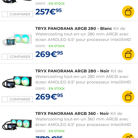
DISPO
:
EN
STOCK
257€
95
COMPARER
TRYX PANORAMA ARGB 280 - Blanc
Kit de
Watercooling tout-en-un 280 mm ARGB avec
écran AMOLED 6.5" pour processeur Intel/AMD
DISPO
:
EN
STOCK
269€
95
COMPARER
TRYX PANORAMA ARGB 280 - Noir
Kit de
Watercooling tout-en-un 280 mm ARGB avec
écran AMOLED 6.5" pour processeur Intel/AMD
DISPO
:
EN
STOCK
269€
95
COMPARER
TRYX PANORAMA ARGB 360 - Noir
Kit de
Watercooling tout-en-un 360 mm ARGB avec
écran AMOLED 6.5" pour processeur Intel/AMD
DISPO
:
EN
STOCK
95