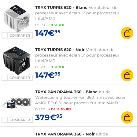
TRYX TURRIS 620 - Blanc
Ventilateur de
processeur avec écran 5" pour processeur
Intel/AMD
DISPO
:
EN
STOCK
147€
95
COMPARER
TRYX TURRIS 620 - Noir
Ventilateur de
processeur avec écran 5" pour processeur
Intel/AMD
DISPO
:
EN
STOCK
147€
95
COMPARER
TRYX PANORAMA 360 - Blanc
Kit de
Watercooling tout-en-un 360 mm avec écran
AMOLED 6.5" pour processeur Intel/AMD
DISPO
:
+ DE
15 JOURS
379€
95
COMPARER
TRYX PANORAMA 360 - Noir
Kit de