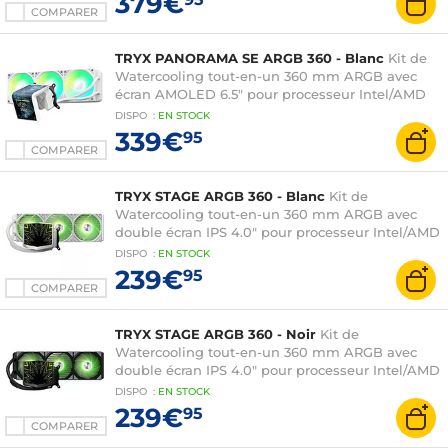
379€
COMPARER
TRYX PANORAMA SE ARGB 360 - Blanc
Kit de
Watercooling tout-en-un 360 mm ARGB avec
écran AMOLED 6.5" pour processeur Intel/AMD
DISPO
:
EN
STOCK
339€
95
COMPARER
TRYX STAGE ARGB 360 - Blanc
Kit de
Watercooling tout-en-un 360 mm ARGB avec
double écran IPS 4.0" pour processeur Intel/AMD
DISPO
:
EN
STOCK
239€
95
COMPARER
TRYX STAGE ARGB 360 - Noir
Kit de
Watercooling tout-en-un 360 mm ARGB avec
double écran IPS 4.0" pour processeur Intel/AMD
DISPO
:
EN
STOCK
239€
95
COMPARER