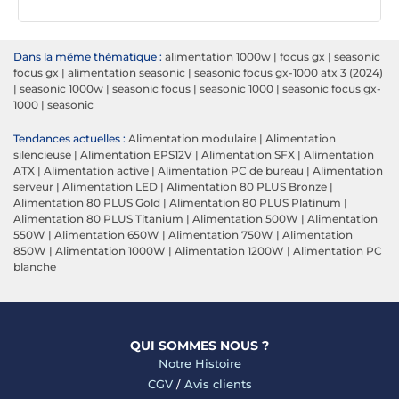
Dans la même thématique :
alimentation 1000w
|
focus gx
|
seasonic
focus gx
|
alimentation seasonic
|
seasonic focus gx-1000 atx 3 (2024)
|
seasonic 1000w
|
seasonic focus
|
seasonic 1000
|
seasonic focus gx-
1000
|
seasonic
Tendances actuelles :
Alimentation modulaire
|
Alimentation
silencieuse
|
Alimentation EPS12V
|
Alimentation SFX
|
Alimentation
ATX
|
Alimentation active
|
Alimentation PC de bureau
|
Alimentation
serveur
|
Alimentation LED
|
Alimentation 80 PLUS Bronze
|
Alimentation 80 PLUS Gold
|
Alimentation 80 PLUS Platinum
|
Alimentation 80 PLUS Titanium
|
Alimentation 500W
|
Alimentation
550W
|
Alimentation 650W
|
Alimentation 750W
|
Alimentation
850W
|
Alimentation 1000W
|
Alimentation 1200W
|
Alimentation PC
blanche
QUI SOMMES NOUS ?
Notre Histoire
CGV
/
Avis clients