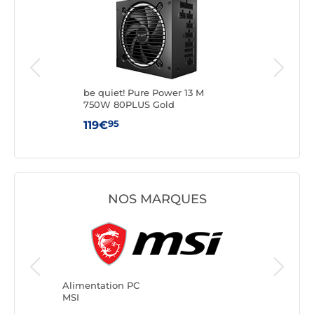
50W
be quiet! Pure Power 13 M
be q
750W 80PLUS Gold
100
95
119€
169
NOS MARQUES
Alimentation PC
Alimenta
MSI
Seasonic