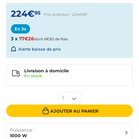
224€
95
Prix antérieur : 224€95
*
En 3x
3 x
77€26
dont 6€83 de frais
Alerte baisse de prix
Livraison à domicile
En
stock
1
AJOUTER AU PANIER
Puissance :
1000 W