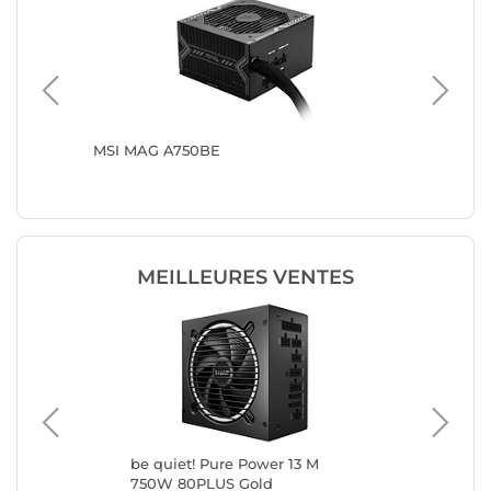
 80PLUS
MSI MAG A750BE
Textor
MEILLEURES VENTES
be quiet! Pure Power 13 M
be 
750W 80PLUS Gold
10