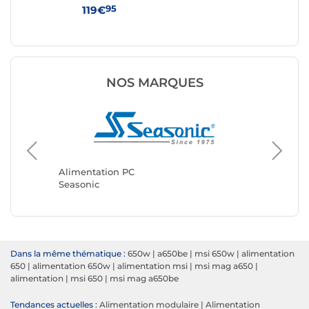
95
119€
16
NOS MARQUES
Alimentation PC
Aliment
Seasonic
MSI
Dans la même thématique :
650w
|
a650be
|
msi 650w
|
alimentation
650
|
alimentation 650w
|
alimentation msi
|
msi mag a650
|
alimentation
|
msi 650
|
msi mag a650be
Tendances actuelles :
Alimentation modulaire
|
Alimentation