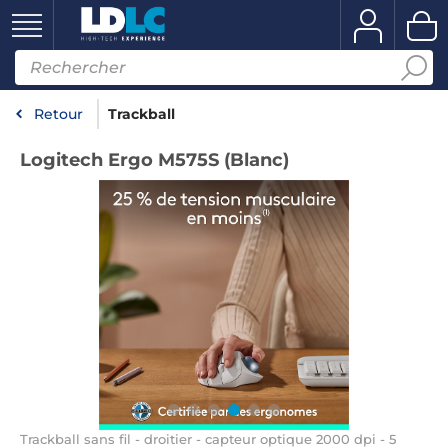
Retour
Trackball
Logitech Ergo M575S (Blanc)
Trackball sans fil - droitier - capteur optique 2000 dpi - 5