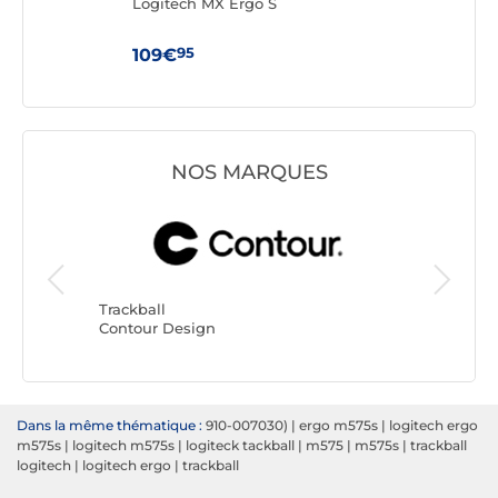
se
Logitech MX Ergo S
Cont
Red
95
109€
46
NOS MARQUES
Trackbal
Mousetr
Trackball
Contour Design
Dans la même thématique :
910-007030)
|
ergo m575s
|
logitech ergo
m575s
|
logitech m575s
|
logiteck tackball
|
m575
|
m575s
|
trackball
logitech
|
logitech ergo
|
trackball