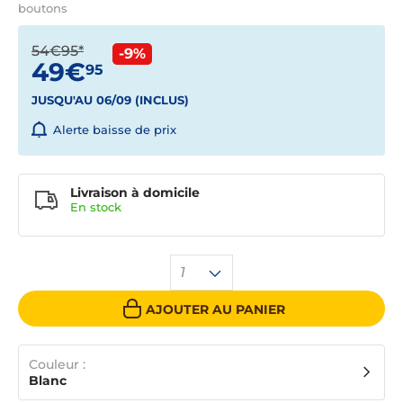
boutons
54€95*
-9%
49€
95
JUSQU'AU 06/09 (INCLUS)
Alerte baisse de prix
Livraison à domicile
En
stock
1
AJOUTER AU PANIER
Couleur :
Blanc