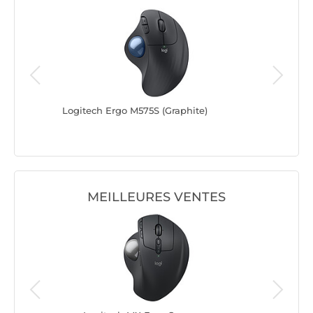
d Plus
Logitech Ergo M575S (Graphite)
Trackbal
MEILLEURES VENTES