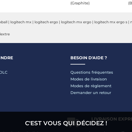
(Graphite)
(B
kball
|
logitech mx
|
logitech ergo
|
logitech mx ergo
|
logitech mx ergo s
|
dextre
INDRE
BESOIN D'AIDE ?
LDLC
Questions fréquentes
Modes de livraison
Modes de règlement
Demander un retour
LIVRAISON EXPR
C'EST VOUS QUI DÉCIDEZ !