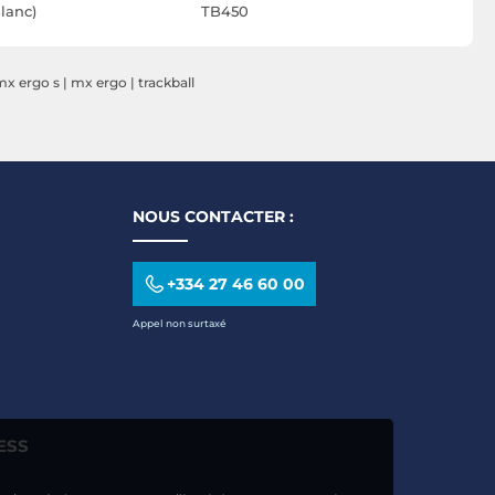
lanc)
TB450
RollerMou
Extended 
Similicuir
mx ergo s
|
mx ergo
|
trackball
NOUS CONTACTER :
+334 27 46 60 00
Appel non surtaxé
ESS