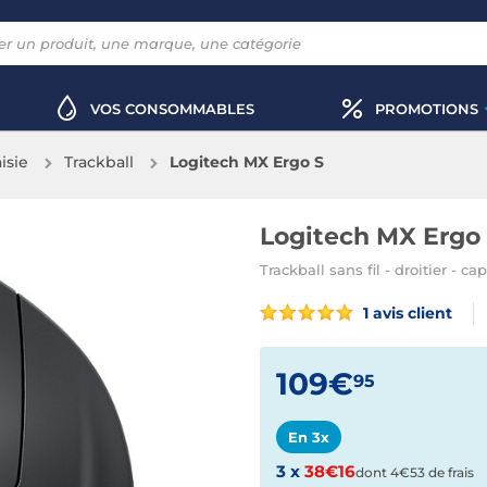
VOS CONSOMMABLES
PROMOTIONS
aisie
Trackball
Logitech MX Ergo S
Logitech MX Ergo
Trackball sans fil - droitier - 
1 avis client
109€
95
En 3x
3 x
38€16
dont 4€53 de frais