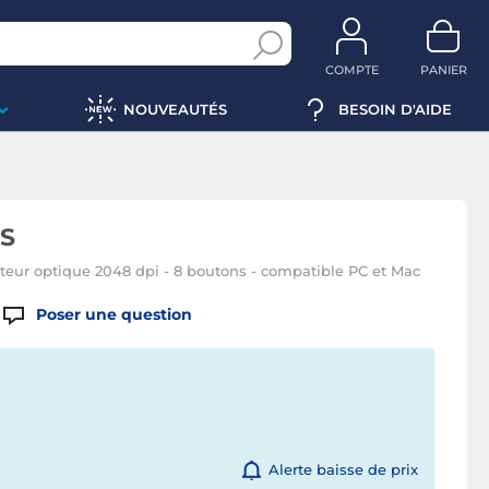
COMPTE
PANIER
NOUVEAUTÉS
BESOIN D'AIDE
 S
capteur optique 2048 dpi - 8 boutons - compatible PC et Mac
Poser une question
Alerte baisse de prix