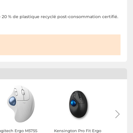
de 20 % de plastique recyclé post-consommation certifié.
ogitech Ergo M575S
Kensington Pro Fit Ergo
Contour D