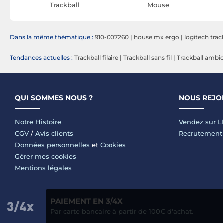
Trackball
Mouse
Dans la même thématique :
910-007260
|
house mx ergo
|
logitech trac
Tendances actuelles :
Trackball filaire
|
Trackball sans fil
|
Trackball ambi
QUI SOMMES NOUS ?
NOUS REJO
Notre Histoire
Vendez sur 
CGV
/
Avis clients
Recrutement
Données personnelles
et
Cookies
Gérer mes cookies
Mentions légales
PAIEMENT EN 3/4X
Par carte bancaire à partir de 100€ d'achat.