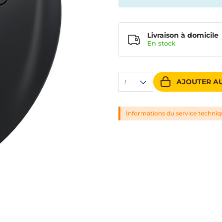
Livraison à domicile
En
stock
AJOUTER AU
1
Informations du service techni