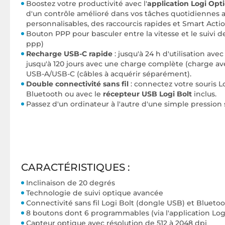
Boostez votre productivité avec l'
application Logi Opt
d'un contrôle amélioré dans vos tâches quotidiennes 
personnalisables, des raccourcis rapides et Smart Acti
Bouton PPP pour basculer entre la vitesse et le suivi de
ppp)
Recharge USB-C rapide
: jusqu'à 24 h d'utilisation av
jusqu'à 120 jours avec une charge complète (charge a
USB-A/USB-C (
câbles à acquérir séparément
).
Double connectivité sans fil
: connectez votre souris L
Bluetooth ou avec le
récepteur USB Logi Bolt
inclus.
Passez d'un ordinateur à l'autre d'une simple pression
CARACTÉRISTIQUES :
Inclinaison de 20 degrés
Technologie de suivi optique avancée
Connectivité sans fil Logi Bolt (dongle USB) et Bluet
8 boutons
dont 6 programmables (via l'application Log
Capteur optique avec résolution de 512 à 2048 dpi