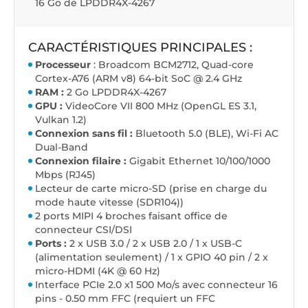
16 Go de LPDDR4X-4267
CARACTÉRISTIQUES PRINCIPALES :
Processeur
: Broadcom BCM2712, Quad-core
Cortex-A76 (ARM v8) 64-bit SoC @ 2.4 GHz
RAM :
2 Go LPDDR4X-4267
GPU :
VideoCore VII 800 MHz (OpenGL ES 3.1,
Vulkan 1.2)
Connexion sans fil :
Bluetooth 5.0 (BLE), Wi-Fi AC
Dual-Band
Connexion filaire :
Gigabit Ethernet 10/100/1000
Mbps (RJ45)
Lecteur de carte micro-SD (prise en charge du
mode haute vitesse (SDR104))
2 ports MIPI 4 broches faisant office de
connecteur CSI/DSI
Ports :
2 x USB 3.0 / 2 x USB 2.0 / 1 x USB-C
(alimentation seulement) / 1 x GPIO 40 pin / 2 x
micro-HDMI (4K @ 60 Hz)
Interface PCIe 2.0 x1 500 Mo/s avec connecteur 16
pins - 0.50 mm FFC (requiert un FFC