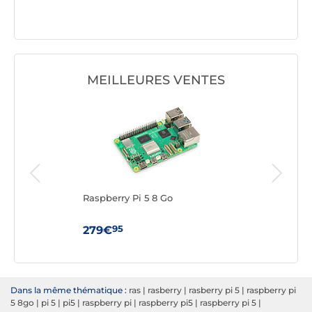
MEILLEURES VENTES
Raspberry Pi 5 8 Go
Ardu
95
279€
89
Dans la même thématique :
ras
|
rasberry
|
rasberry pi 5
|
raspberry pi
5 8go
|
pi 5
|
pi5
|
raspberry pi
|
raspberry pi5
|
raspberry pi 5
|