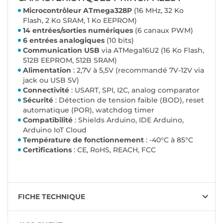
Microcontrôleur ATmega328P
(16 MHz, 32 Ko
Flash, 2 Ko SRAM, 1 Ko EEPROM)
14 entrées/sorties numériques
(6 canaux PWM)
6 entrées analogiques
(10 bits)
Communication USB
via ATMega16U2 (16 Ko Flash,
512B EEPROM, 512B SRAM)
Alimentation
: 2,7V à 5,5V (recommandé 7V-12V via
jack ou USB 5V)
Connectivité
: USART, SPI, I2C, analog comparator
Sécurité
: Détection de tension faible (BOD), reset
automatique (POR), watchdog timer
Compatibilité
: Shields Arduino, IDE Arduino,
Arduino IoT Cloud
Température de fonctionnement
: -40°C à 85°C
Certifications
: CE, RoHS, REACH, FCC
FICHE TECHNIQUE