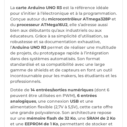
La
carte Arduino UNO R3
est la référence idéale
pour s’initier à l’électronique et à la programmation.
Conçue autour du
microcontrôleur ATmega328P
et
du
processeur ATMega16U2
, elle s’adresse aussi
bien aux débutants qu’aux industriels ou aux
éducateurs. Grâce à sa simplicité d’utilisation, sa
robustesse et sa documentation exhaustive,
l’
Arduino UNO R3
permet de réaliser une multitude
de projets, du prototypage rapide à l’intégration
dans des systèmes automatisés. Son format
standardisé et sa compatibilité avec une large
gamme de shields et de capteurs en font un outil
incontournable pour les makers, les étudiants et les
professionnels.
Dotée de
14 entrées/sorties numériques
(dont 6
peuvent être utilisées en PWM),
6 entrées
analogiques
, une connexion
USB
et une
alimentation flexible (2,7V à 5,5V), cette carte offre
une grande polyvalence. Son architecture repose
sur une
mémoire flash de 32 Ko
, une
SRAM de 2 Ko
et une
EEPROM de 1 Ko
, permettant de stocker et