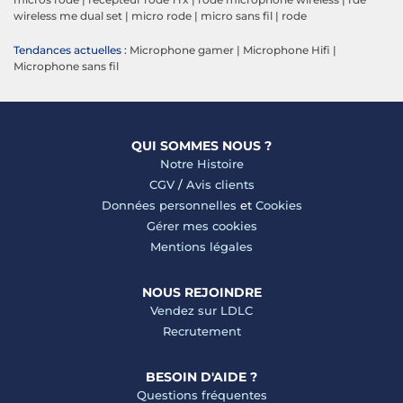
wireless me dual set
|
micro rode
|
micro sans fil
|
rode
Tendances actuelles :
Microphone gamer
|
Microphone Hifi
|
Microphone sans fil
QUI SOMMES NOUS ?
Notre Histoire
CGV
/
Avis clients
Données personnelles
et
Cookies
Gérer mes cookies
Mentions légales
NOUS REJOINDRE
Vendez sur LDLC
Recrutement
BESOIN D'AIDE ?
Questions fréquentes