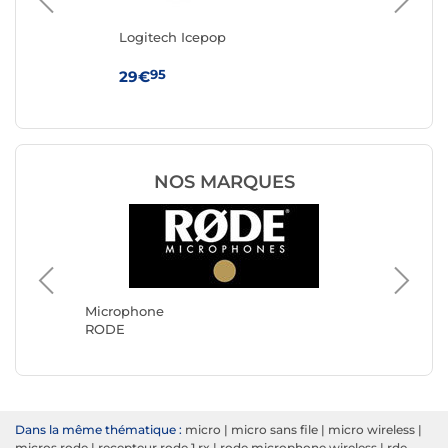
2+
Logitech Icepop
Ma
95
29€
33
NOS MARQUES
Microph
Boya
Microphone
RODE
Dans la même thématique :
micro
|
micro sans file
|
micro wireless
|
micros rode
|
recepteur rode 1 rx
|
rode microphone wireless
|
rde