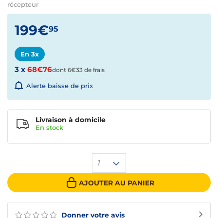
récepteur
199€
95
En 3x
3 x
68€76
dont 6€33 de frais
Alerte baisse de prix
Livraison à domicile
En
stock
1
AJOUTER AU PANIER
Donner votre avis