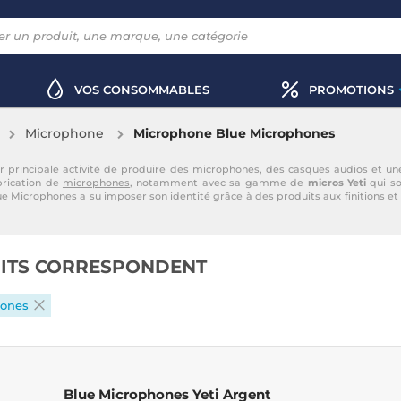
VOS CONSOMMABLES
PROMOTIONS
Microphone
Microphone Blue Microphones
 principale activité de produire des microphones, des casques audios et une 
brication de
microphones
, notamment avec sa gamme de
micros Yeti
qui so
 Microphones a su imposer son identité grâce à des produits aux finitions et
ITS CORRESPONDENT
hones
Blue Microphones Yeti Argent