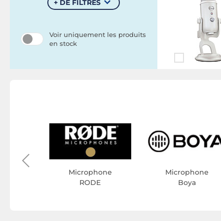
+ DE FILTRES
Voir uniquement les produits
en stock
hone
Link
Microphone
Microphone
RODE
Boya