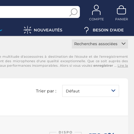
COMPTE
PANIER
NOUVEAUTÉS
BESOIN D'AIDE
Recherches associées
Microphone gamer
multitude d'accessoires à destination de l'écoute et de l'enregistrement
nt des microphones d'une qualité exceptionnelle. Que ce soit auprès des
Microphone Hifi
 aux performances incomparables. Alors si vous voulez
enregistrer
…
Lire la
Microphone sans fil
Trier par :
Défaut
DISPO