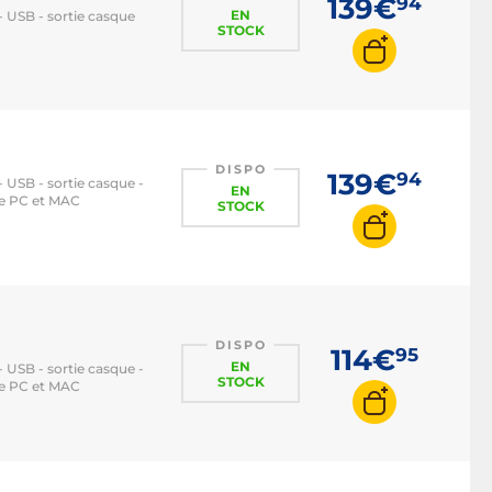
139€
94
EN
- USB - sortie casque
STOCK
DISPO
139€
94
- USB - sortie casque -
EN
le PC et MAC
STOCK
DISPO
114€
95
EN
- USB - sortie casque -
STOCK
le PC et MAC