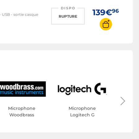
DISPO
139€
96
- USB - sortie casque
RUPTURE
Mic
Sen
Microphone
Microphone
Woodbrass
Logitech G