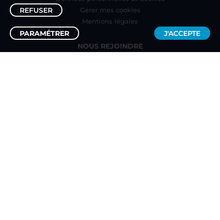
REFUSER
Gérer mes cookies
Mentions légales
PARAMÉTRER
J'ACCEPTE
NOUS REJOINDRE
Vendez sur LDLC
129€
95
AJOUTER AU PANIER
Recrutement
BESOIN D'AIDE ?
Questions fréquentes
Modes de livraison
Modes de règlement
Demander un retour
NOUS CONTACTER :
PAR EMAIL