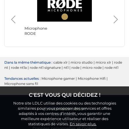
Microph
Boya
Microphone
RODE
Dans la même thématique :
cable xlr
|
micro studio
|
micro xlr
|
rode
nt
|
rode nt1a
|
rode nt1 signature
|
nt1
|
rode
|
micro rode
|
rode nt1
Tendances actuelles :
Microphone gamer
|
Microphone Hifi
|
Microphone sans fil
C'EST VOUS QUI DÉCIDEZ !
Notre site LDLC utilise des cookies ou des technologies
similaires pour vous proposer des services et offres
QUI SOMMES NOUS ?
adaptés à vos centres d’intérêt, vous garantir une
Notre Histoire
meilleure expérience utilisateur et réaliser des
CGV
/
Avis clients
statistiques de visites.
En savoir plus.
Données personnelles
et
Cookies