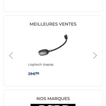
MEILLEURES VENTES
Logitech Icepop
Ma
95
29€
33
NOS MARQUES