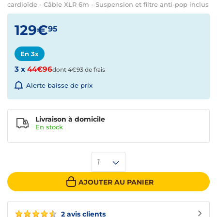
cardioïde - Câble XLR 6m - Suspension et filtre anti-pop inclus
129€
95
En 3x
3 x
44€96
dont 4€93 de frais
Alerte baisse de prix
Livraison à domicile
En
stock
1
AJOUTER AU PANIER
2 avis clients