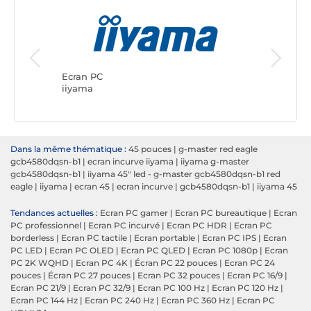
Ecran PC
ASUS
Ecran PC
iiyama
Dans la même thématique :
45 pouces
|
g-master red eagle
gcb4580dqsn-b1
|
ecran incurve iiyama
|
iiyama g-master
gcb4580dqsn-b1
|
iiyama 45" led - g-master gcb4580dqsn-b1 red
eagle
|
iiyama
|
ecran 45
|
ecran incurve
|
gcb4580dqsn-b1
|
iiyama 45
Tendances actuelles :
Ecran PC gamer
|
Ecran PC bureautique
|
Ecran
PC professionnel
|
Ecran PC incurvé
|
Ecran PC HDR
|
Ecran PC
borderless
|
Ecran PC tactile
|
Ecran portable
|
Ecran PC IPS
|
Ecran
PC LED
|
Ecran PC OLED
|
Ecran PC QLED
|
Ecran PC 1080p
|
Ecran
PC 2K WQHD
|
Ecran PC 4K
|
Écran PC 22 pouces
|
Ecran PC 24
pouces
|
Écran PC 27 pouces
|
Ecran PC 32 pouces
|
Ecran PC 16/9
|
Ecran PC 21/9
|
Ecran PC 32/9
|
Ecran PC 100 Hz
|
Ecran PC 120 Hz
|
Ecran PC 144 Hz
|
Ecran PC 240 Hz
|
Ecran PC 360 Hz
|
Ecran PC