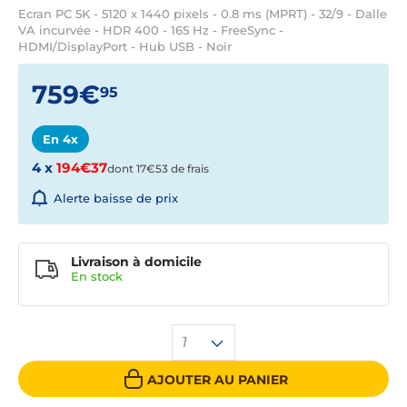
Ecran PC 5K - 5120 x 1440 pixels - 0.8 ms (MPRT) - 32/9 - Dalle
VA incurvée - HDR 400 - 165 Hz - FreeSync -
HDMI/DisplayPort - Hub USB - Noir
759€
95
En 4x
4 x
194€37
dont 17€53 de frais
Alerte baisse de prix
Livraison à domicile
En
stock
1
AJOUTER AU PANIER