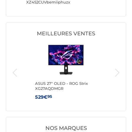
XZ452CUVbemiiphuzx
XCB459
MEILLEURES VENTES
ft
ASUS 27" OLED - ROG Strix
AOC
XG27AQDMGR
95
529€
199
NOS MARQUES