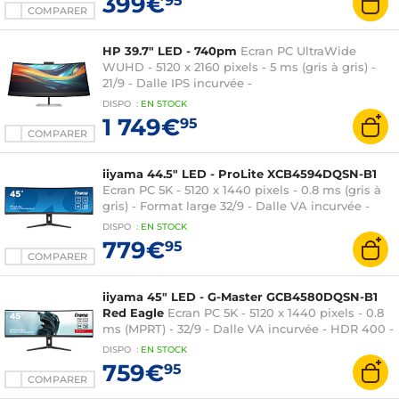
399€
95
COMPARER
HP 39.7" LED - 740pm
Ecran PC UltraWide
WUHD - 5120 x 2160 pixels - 5 ms (gris à gris) -
21/9 - Dalle IPS incurvée -
HDMI/DisplayPort/Thunderbolt - Webcam -
DISPO
:
EN
STOCK
Ethernet - Réglage en hauteur - Argent
1 749€
95
COMPARER
iiyama 44.5" LED - ProLite XCB4594DQSN-B1
Ecran PC 5K - 5120 x 1440 pixels - 0.8 ms (gris à
gris) - Format large 32/9 - Dalle VA incurvée -
HDR 400 - 165 Hz - FreeSync -
DISPO
:
EN
STOCK
HDMI/DisplayPort/USB-C - Noir
779€
95
COMPARER
iiyama 45" LED - G-Master GCB4580DQSN-B1
Red Eagle
Ecran PC 5K - 5120 x 1440 pixels - 0.8
ms (MPRT) - 32/9 - Dalle VA incurvée - HDR 400 -
165 Hz - FreeSync - HDMI/DisplayPort - Hub USB
DISPO
:
EN
STOCK
- Noir
759€
95
COMPARER