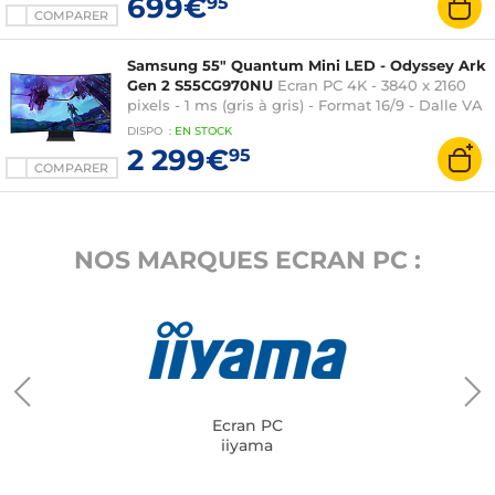
699€
95
COMPARER
Samsung 55" Quantum Mini LED - Odyssey Ark
Gen 2 S55CG970NU
Ecran PC 4K - 3840 x 2160
pixels - 1 ms (gris à gris) - Format 16/9 - Dalle VA
incurvée - 165 Hz - Quantum HDR 32x - FreeSync
DISPO
:
EN
STOCK
Premium Pro - DisplayPort/HDMI - LAN/Wi-Fi -
2 299€
95
Hauteur ajustable - Noir
COMPARER
NOS MARQUES ECRAN PC :
Ecran PC
iiyama