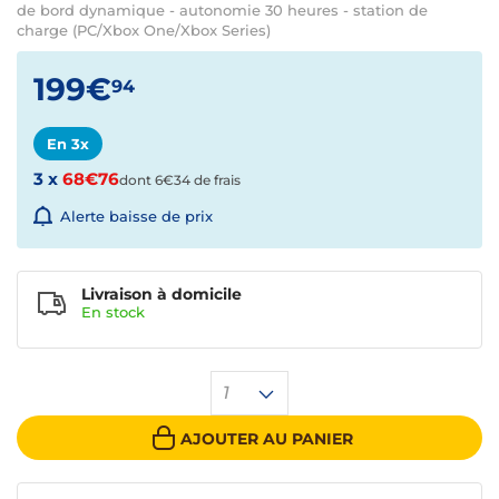
de bord dynamique - autonomie 30 heures - station de
charge (PC/Xbox One/Xbox Series)
199€
94
En 3x
3 x
68€76
dont 6€34 de frais
Alerte baisse de prix
Livraison à domicile
En
stock
1
AJOUTER AU PANIER