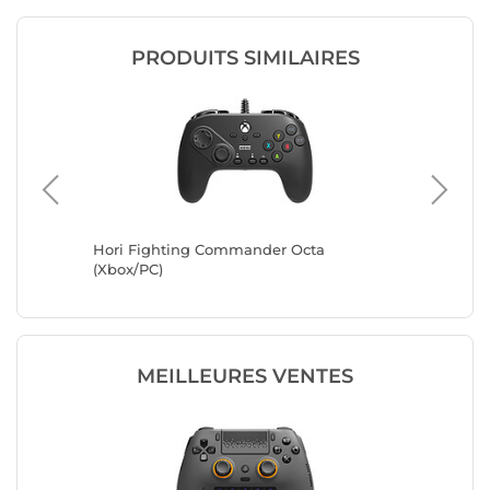
PRODUITS SIMILAIRES
roller
Hori Fighting Commander Octa
8Bitdo U
(Xbox/PC)
Xbox/PC 
MEILLEURES VENTES