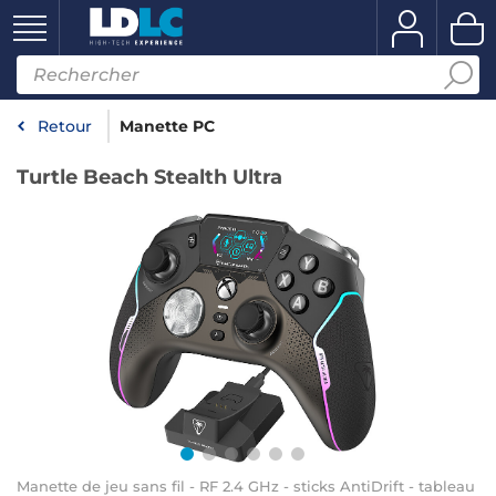
Retour
Manette PC
Turtle Beach Stealth Ultra
Manette de jeu sans fil - RF 2.4 GHz - sticks AntiDrift - tableau