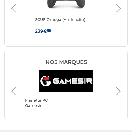
SCUF Omega (Anthracite)
ASU
95
239€
21
NOS MARQUES
Manette PC
Manette
Gamesir
Turtle 