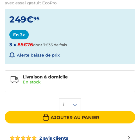
avec essai gratuit EcoPro
249€
95
En 3x
3 x
85€76
dont 7€33 de frais
Alerte baisse de prix
Livraison à domicile
En
stock
1
AJOUTER AU PANIER
2 avis clients