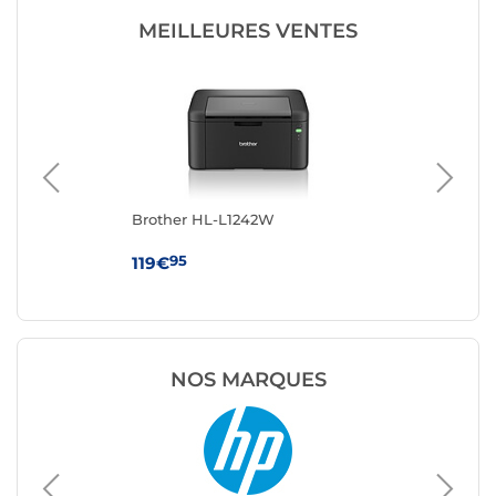
MEILLEURES VENTES
Brother HL-L1242W
Br
95
119€
15
NOS MARQUES