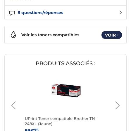
5
questions/réponses
Voir les toners compatibles
VOIR
›
PRODUITS ASSOCIÉS :
ta,
UPrint Toner compatible Brother TN-
UPrint 
248XL (Jaune)
248XL (
95
95
59€
59€