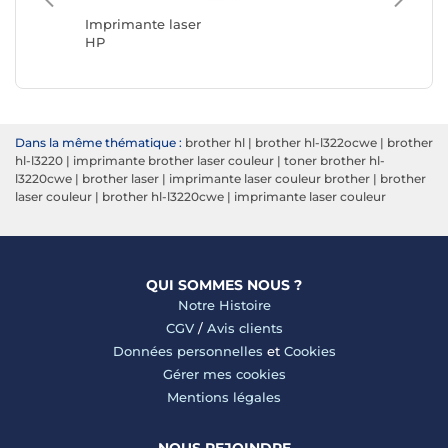
Imprimante laser
Imprima
HP
Brother
Dans la même thématique :
brother hl
|
brother hl-l322ocwe
|
brother
hl-l3220
|
imprimante brother laser couleur
|
toner brother hl-
l3220cwe
|
brother laser
|
imprimante laser couleur brother
|
brother
laser couleur
|
brother hl-l3220cwe
|
imprimante laser couleur
QUI SOMMES NOUS ?
Notre Histoire
CGV
/
Avis clients
Données personnelles
et
Cookies
Gérer mes cookies
Mentions légales
NOUS REJOINDRE