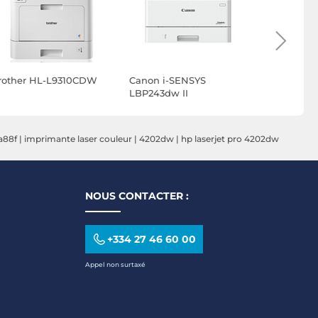
rother HL-L9310CDW
Canon i-SENSYS
Canon i-S
LBP243dw II
LBP246dw 
a88f
|
imprimante laser couleur
|
4202dw
|
hp laserjet pro 4202dw
NOUS CONTACTER :
+334 27 46 60 00
Appel non surtaxé