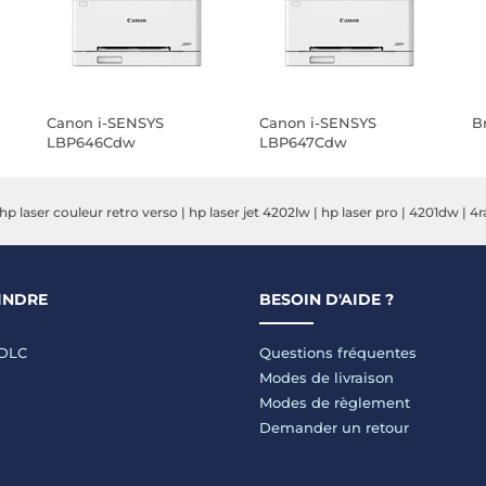
W
Canon i-SENSYS
Canon i-SENSYS
B
LBP646Cdw
LBP647Cdw
hp laser couleur retro verso
|
hp laser jet 4202lw
|
hp laser pro
|
4201dw
|
4r
INDRE
BESOIN D'AIDE ?
LDLC
Questions fréquentes
Modes de livraison
Modes de règlement
Demander un retour