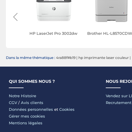
HP LaserJet Pro 3002dw
Brother HL-L8570CD
prise
Dans la même thématique :
4ra88f#b19
|
hp imprimante laser couleur
|
QUI SOMMES NOUS ?
NOUS REJO
Notre Histoire
Vendez sur 
CGV
/
Avis clients
Recrutement
Données personnelles
et
Cookies
Gérer mes cookies
Mentions légales