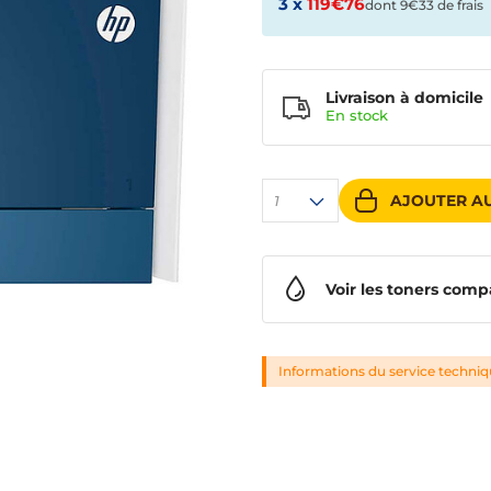
3 x
119€76
dont 9€33 de frais
Livraison à domicile
En
stock
AJOUTER AU
1
Voir les toners comp
Informations du service techni