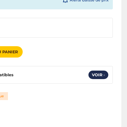
Alerte baisse de prix
 PANIER
atibles
VOIR
›
que