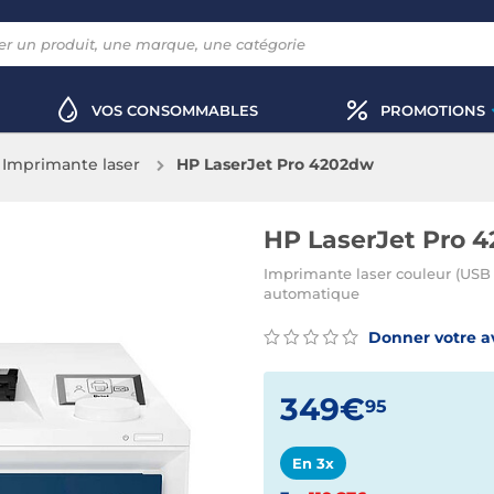
VOS CONSOMMABLES
PROMOTIONS
Imprimante laser
HP LaserJet Pro 4202dw
HP LaserJet Pro 
Imprimante laser couleur (USB 
automatique
Donner votre a
349€
95
En 3x