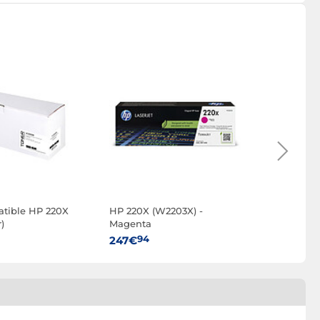
tible HP 220X
HP 220X (W2203X) -
HP 220X 
)
Magenta
95
249€
94
247€