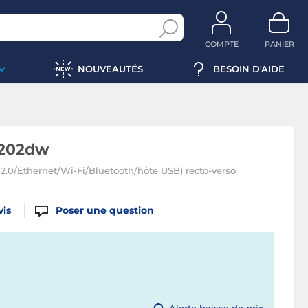
COMPTE
PANIER
NOUVEAUTÉS
BESOIN D'AIDE
4202dw
2.0/Ethernet/Wi-Fi/Bluetooth/hôte USB) recto-verso
vis
Poser une question