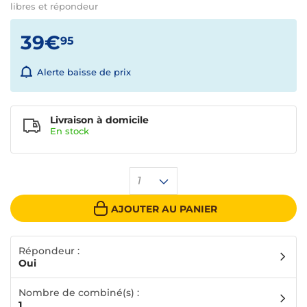
libres et répondeur
39€
95
Alerte baisse de prix
Livraison à domicile
En
stock
1
AJOUTER AU PANIER
Répondeur :
Oui
Nombre de combiné(s) :
1