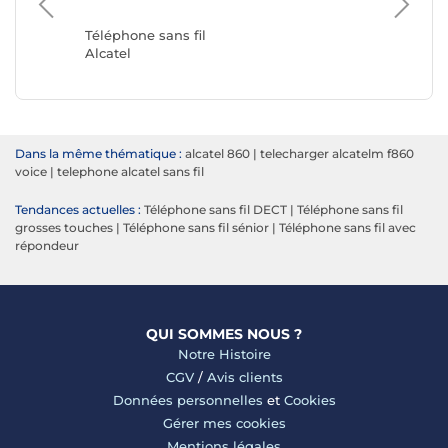
Téléphon
Fritz!
Téléphone sans fil
Alcatel
Dans la même thématique :
alcatel 860
|
telecharger alcatelm f860
voice
|
telephone alcatel sans fil
Tendances actuelles :
Téléphone sans fil DECT
|
Téléphone sans fil
grosses touches
|
Téléphone sans fil sénior
|
Téléphone sans fil avec
répondeur
QUI SOMMES NOUS ?
Notre Histoire
CGV
/
Avis clients
Données personnelles
et
Cookies
Gérer mes cookies
Mentions légales