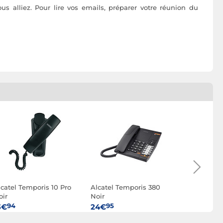
 alliez. Pour lire vos emails, préparer votre réunion du
lcatel Temporis 10 Pro
Alcatel Temporis 380
Alcatel F8
oir
Noir
Noir
94
95
95
3€
24€
94€