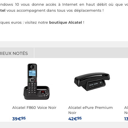
indows 10 vous donne accès à Internet en haut débit où que vous
tel
vous accompagnent dans tous vos déplacements !
ques euros : visitez notre
boutique Alcatel
!
MIEUX NOTÉS
Alcatel F860 Voice Noir
Alcatel ePure Premium
A
Noir
N
95
95
39€
42€
1