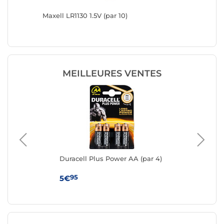
Maxell LR1130 1.5V (par 10)
Duracell
MEILLEURES VENTES
Duracell Plus Power AA (par 4)
Ene
95
5€
49