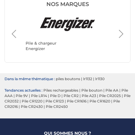
NOS MARQUES
Pile & c
DURAC
Pile & chargeur
Energizer
Dans la même thématique :
piles boutons
|
lr1132
|
lr1130
Tendances actuelles :
Piles rechargeables
|
Pile bouton
|
Pile AA
|
Pile
AAA
|
Pile 9V
|
Pile LR14
|
Pile D
|
Pile CR2
|
Pile A23
|
Pile CR2025
|
Pile
CR2032
|
Pile CR1220
|
Pile CR123
|
Pile CR1616
|
Pile CR1620
|
Pile
CR2016
|
Pile CR2430
|
Pile CR2450
QUI SOMMES NOUS ?