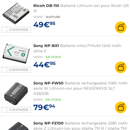
Ricoh DB-110
Batterie Lithium-ion pour Ricoh GR
III
DISPO
:
RUPTURE
49€
95
COMPARER
Sony NP-BX1
Batterie InfoLITHIUM 1240 mAh
série X
DISPO
:
EN
STOCK
44€
95
COMPARER
Sony NP-FW50
Batterie rechargeable 1080 mAh
série W Lithium-ion pour NEX5/NEX3/ SLT
A33/A35
DISPO
:
EN
STOCK
79€
94
COMPARER
Sony NP-FZ100
Batterie rechargeable 2280 mAh
série Z Lithium-ion pour Alpha 7R III / Alpha 7M