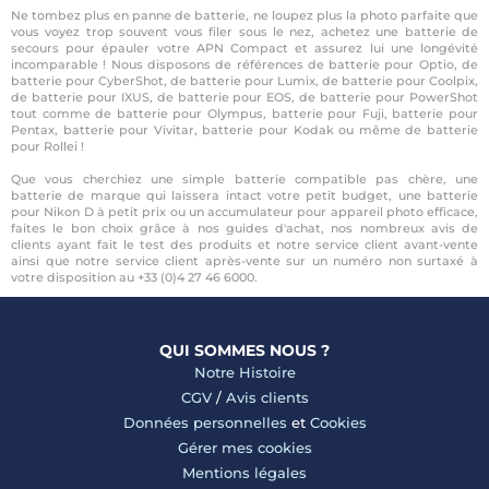
Ne tombez plus en panne de batterie, ne loupez plus la photo parfaite que
vous voyez trop souvent vous filer sous le nez, achetez une batterie de
secours pour épauler votre APN Compact et assurez lui une longévité
incomparable ! Nous disposons de références de batterie pour Optio, de
batterie pour CyberShot, de batterie pour Lumix, de batterie pour Coolpix,
de batterie pour IXUS, de batterie pour EOS, de batterie pour PowerShot
tout comme de batterie pour Olympus, batterie pour Fuji, batterie pour
Pentax, batterie pour Vivitar, batterie pour Kodak ou même de batterie
pour Rollei !
Que vous cherchiez une simple batterie compatible pas chère, une
batterie de marque qui laissera intact votre petit budget, une batterie
pour Nikon D à petit prix ou un accumulateur pour appareil photo efficace,
faites le bon choix grâce à nos guides d'achat, nos nombreux avis de
clients ayant fait le test des produits et notre service client avant-vente
ainsi que notre service client après-vente sur un numéro non surtaxé à
votre disposition au +33 (0)4 27 46 6000.
QUI SOMMES NOUS ?
Notre Histoire
CGV
/
Avis clients
Données personnelles
et
Cookies
Gérer mes cookies
Mentions légales