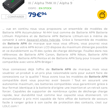
III / Alpha 7MK III / Alpha 9
DISPO
:
EN
STOCK
79€
94
COMPARER
… vue en continu nous vous proposons un ensemble de modèles de
Batterie APN Accumulateur Ni-MH tout comme de Batterie APN Batterie
Lithium Polymère et de Batterie APN Batterie Lithium-ion à même de
convenir à votre
Appareil photo hybride
. Grâce à l'ensemble de modèles
de
Batterie APN
de marque que nous vous offrons, vous pourrez vous
assurer que votre APN écran LCD dispose du maximum d'énergie possible
et ce durablement au fil des cycles de charge décharge. Fouillez dans nos
références de Batterie APN Canon, Batterie APN Nikon, Batterie APN
Panasonic, Batterie APN Pentax et de Batterie APN Sony pour trouver celle
compatible avec votre APN Bridge !
Vous connaissez déjà l'offre de
Batterie APN
de marque, mais vous
voudriez un produit à un prix plus raisonnable sans pour autant faire de
concessions sur la qualité ? Nous avons tous les modèles de
Batterie APN
compatible dont vous pourriez avoir besoin ! Tout en assurant une
autonomie maximum, ces batteries compatibles vous garantiront grâce à
leur format identique à la batterie d'origine une insertion et un retrait sans
forcer. Capables de supporter de nombreux cycles de décharge charge
rapide, leur durabilité tout comme leur capacité vous étonneront. Un
accumulateur à prix mini capable de faire office de batterie de secours
facile à ranger grâce à son cache de protection des contacts, c'est sur
LDLC.com !