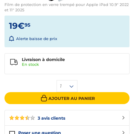
Film de protection en verre trempé pour Apple iPad 10.9" 2022
et 11" 2025
19€
95
Alerte baisse de prix
Livraison à domicile
En
stock
1
AJOUTER AU PANIER
3 avis clients
Poser une question