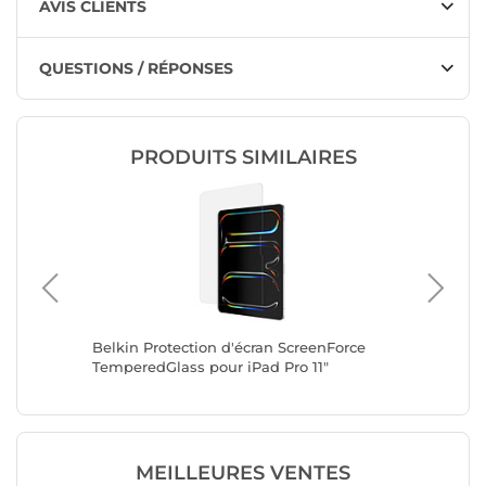
AVIS CLIENTS
QUESTIONS / RÉPONSES
PRODUITS SIMILAIRES
Force
Belkin Protection d'écran ScreenForce
Belkin P
9"
TemperedGlass pour iPad Pro 11"
Tempere
MEILLEURES VENTES