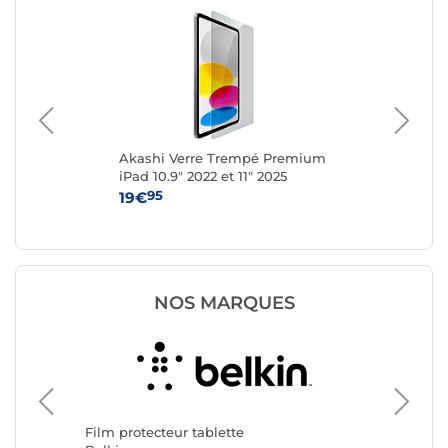
our
Akashi Verre Trempé Premium
Bel
+ /
iPad 10.9" 2022 et 11" 2025
Sc
pou
95
19€
39
NOS MARQUES
Film pro
Samsun
Film protecteur tablette