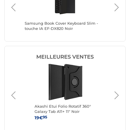
laxy Tab
Samsung Book Cover Keyboard Slim -
Samsung
touche IA EF-DX820 Noir
IA EF-D
MEILLEURES VENTES
Akashi Etui Folio Rotatif 360°
Lo
r
Galaxy Tab A11+ 11" Noir
95
19€
11