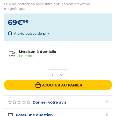
Etui de protection avec filtre anti-espion à fixation
magnétique
69€
95
Alerte baisse de prix
Livraison à domicile
En
stock
1
AJOUTER AU PANIER
Donner votre avis
Poser une question