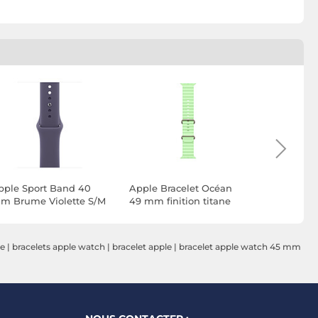
pple Sport Band 40
Apple Bracelet Océan
Casyx Brac
m Brume Violette S/M
49 mm finition titane
Cadran 42
naturel Vert Fluo
le
|
bracelets apple watch
|
bracelet apple
|
bracelet apple watch 45 mm