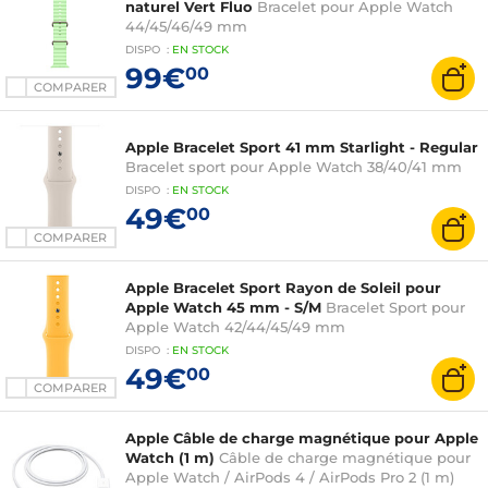
naturel Vert Fluo
Bracelet pour Apple Watch
44/45/46/49 mm
DISPO
:
EN
STOCK
99€
00
COMPARER
Apple Bracelet Sport 41 mm Starlight - Regular
Bracelet sport pour Apple Watch 38/40/41 mm
DISPO
:
EN
STOCK
49€
00
COMPARER
Apple Bracelet Sport Rayon de Soleil pour
Apple Watch 45 mm - S/M
Bracelet Sport pour
Apple Watch 42/44/45/49 mm
DISPO
:
EN
STOCK
49€
00
COMPARER
Apple Câble de charge magnétique pour Apple
Watch (1 m)
Câble de charge magnétique pour
Apple Watch / AirPods 4 / AirPods Pro 2 (1 m)