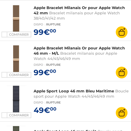
Apple Bracelet Milanais Or pour Apple Watch
42 mm
Bracelet milanais pour Apple Watch
38/40/41/42 mm
DISPO
:
RUPTURE
99€
00
COMPARER
Apple Bracelet Milanais Or pour Apple Watch
46 mm - M/L
Bracelet milanais pour Apple
Watch 44/45/46/49 mm
DISPO
:
RUPTURE
99€
00
COMPARER
Apple Sport Loop 46 mm Bleu Maritime
Boucle
sport pour Apple Watch 44/45/46/49 mm
DISPO
:
RUPTURE
49€
00
COMPARER