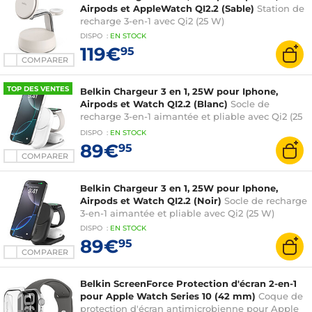
Airpods et AppleWatch QI2.2 (Sable)
Station de
recharge 3-en-1 avec Qi2 (25 W)
DISPO
:
EN
STOCK
119€
95
COMPARER
TOP DES VENTES
Belkin Chargeur 3 en 1, 25W pour Iphone,
Airpods et Watch QI2.2 (Blanc)
Socle de
recharge 3-en-1 aimantée et pliable avec Qi2 (25
W)
DISPO
:
EN
STOCK
89€
95
COMPARER
Belkin Chargeur 3 en 1, 25W pour Iphone,
Airpods et Watch QI2.2 (Noir)
Socle de recharge
3-en-1 aimantée et pliable avec Qi2 (25 W)
DISPO
:
EN
STOCK
89€
95
COMPARER
Belkin ScreenForce Protection d'écran 2-en-1
pour Apple Watch Series 10 (42 mm)
Coque de
protection d'écran antimicrobienne pour Apple