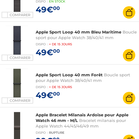
DISPO
:
EN
STOCK
49€
00
COMPARER
Apple Sport Loop 40 mm Bleu Maritime
Boucle
sport pour Apple Watch 38/40/41 mm
DISPO
:
+ DE
15 JOURS
49€
00
COMPARER
Apple Sport Loop 40 mm Forêt
Boucle sport
pour Apple Watch 38/40/41 mm
DISPO
:
+ DE
15 JOURS
49€
00
COMPARER
Apple Bracelet Milanais Ardoise pour Apple
Watch 46 mm - M/L
Bracelet milanais pour
Apple Watch 44/45/46/49 mm
DISPO
:
RUPTURE