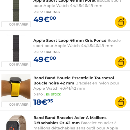
Apple Sport Loop 46 mm Forêt
Boucle sport
pour Apple Watch 44/45/46/49 mm
DISPO
:
RUPTURE
49€
00
COMPARER
Apple Sport Loop 46 mm Gris Foncé
Boucle
sport pour Apple Watch 44/45/46/49 mm
DISPO
:
RUPTURE
49€
00
COMPARER
Band Band Boucle Essentielle Tournesol
Boucle noire 42 mm
Bracelet en nylon pour
Apple Watch 40/41/42 mm
DISPO
:
EN
STOCK
18€
95
COMPARER
Band Band Bracelet Acier A Maillons
Détachables Or 42 mm
Bracelet en acier à
maillons détachables sans outil pour Apple