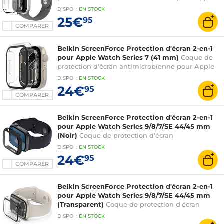
Watch Series 10 (42 mm)
DISPO
:
EN
STOCK
25€
95
COMPARER
Belkin ScreenForce Protection d'écran 2-en-1
pour Apple Watch Series 7 (41 mm)
Coque de
protection d'écran antimicrobienne pour Apple
Watch Series 7 (41 mm)
DISPO
:
EN
STOCK
24€
95
COMPARER
Belkin ScreenForce Protection d'écran 2-en-1
pour Apple Watch Series 9/8/7/SE 44/45 mm
(Noir)
Coque de protection d'écran
antimicrobienne pour Apple Watch Series
DISPO
:
EN
STOCK
9/8/7/SE 44/45 mm
24€
95
COMPARER
Belkin ScreenForce Protection d'écran 2-en-1
pour Apple Watch Series 9/8/7/SE 44/45 mm
(Transparent)
Coque de protection d'écran
antimicrobienne pour Apple Watch Series
DISPO
:
EN
STOCK
9/8/7/SE 44/45 mm