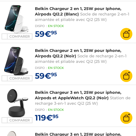
Belkin Chargeur 2 en 1, 25W pour Iphone,
Airpods QI2.2 (Blanc)
Socle de recharge 2-en-1
aimantée et pliable avec Qi2 (25 W)
DISPO
:
EN
STOCK
59€
95
COMPARER
Belkin Chargeur 2 en 1, 25W pour Iphone,
Airpods QI2.2 (Noir)
Socle de recharge 2-en-1
aimantée et pliable avec Qi2 (25 W)
DISPO
:
EN
STOCK
59€
95
COMPARER
Belkin Chargeur 3 en 1, 25W pour iphone,
Airpods et AppleWatch QI2.2 (Noir)
Station de
recharge 3-en-1 avec Qi2 (25 W)
DISPO
:
EN
STOCK
119€
95
COMPARER
Belkin Chargeur 3 en 1, 25W pour iphone,