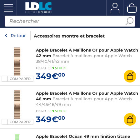
Retour
Accessoires montre et bracelet
Apple Bracelet A Maillons Or pour Apple Watch
42 mm
Bracelet à maillons pour Apple Watch
38/40/41/42 mm
DISPO
:
EN
STOCK
349€
00
COMPARER
Apple Bracelet A Maillons Or pour Apple Watch
46 mm
Bracelet à maillons pour Apple Watch
44/45/46/49 mm
DISPO
:
EN
STOCK
349€
00
COMPARER
Apple Bracelet Océan 49 mm finition titane