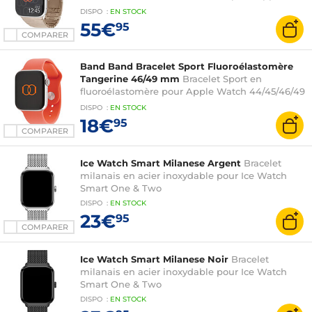
Watch 42 mm
DISPO
:
EN
STOCK
55€
95
COMPARER
Band Band Bracelet Sport Fluoroélastomère
Tangerine 46/49 mm
Bracelet Sport en
fluoroélastomère pour Apple Watch 44/45/46/49
mm
DISPO
:
EN
STOCK
18€
95
COMPARER
Ice Watch Smart Milanese Argent
Bracelet
milanais en acier inoxydable pour Ice Watch
Smart One & Two
DISPO
:
EN
STOCK
23€
95
COMPARER
Ice Watch Smart Milanese Noir
Bracelet
milanais en acier inoxydable pour Ice Watch
Smart One & Two
DISPO
:
EN
STOCK