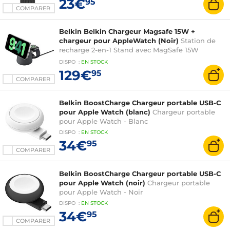
23€
95
COMPARER
Belkin Belkin Chargeur Magsafe 15W +
chargeur pour AppleWatch (Noir)
Station de
recharge 2-en-1 Stand avec MagSafe 15W
(iPhone, AirPods, Apple Watch)
DISPO
:
EN
STOCK
129€
95
COMPARER
Belkin BoostCharge Chargeur portable USB-C
pour Apple Watch (blanc)
Chargeur portable
pour Apple Watch - Blanc
DISPO
:
EN
STOCK
34€
95
COMPARER
Belkin BoostCharge Chargeur portable USB-C
pour Apple Watch (noir)
Chargeur portable
pour Apple Watch - Noir
DISPO
:
EN
STOCK
34€
95
COMPARER