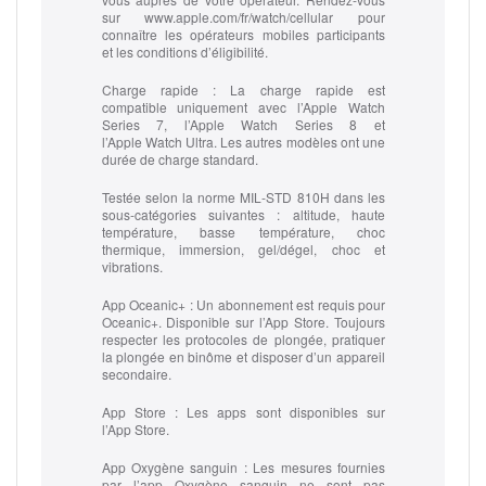
sur www.apple.com/fr/watch/cellular pour
connaître les opérateurs mobiles participants
et les conditions d’éligibilité.
Charge rapide :
La charge rapide est
compatible uniquement avec l’Apple Watch
Series 7, l’Apple Watch Series 8 et
l’Apple Watch Ultra. Les autres modèles ont une
durée de charge standard.
Testée selon la norme MIL‑STD 810H dans les
sous-catégories suivantes :
altitude, haute
température, basse température, choc
thermique, immersion, gel/dégel, choc et
vibrations.
App Oceanic+ :
Un abonnement est requis pour
Oceanic+. Disponible sur l’App Store. Toujours
respecter les protocoles de plongée, pratiquer
la plongée en binôme et disposer d’un appareil
secondaire.
App Store :
Les apps sont disponibles sur
l’App Store.
App Oxygène sanguin :
Les mesures fournies
par l’app Oxygène sanguin ne sont pas