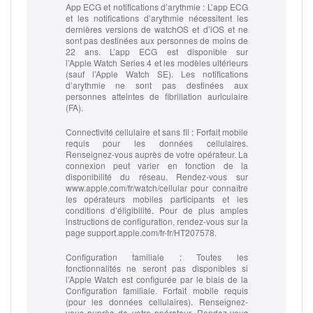
App ECG et notifications d’arythmie :
L’app ECG
et les notifications d’arythmie nécessitent les
dernières versions de watchOS et d’iOS et ne
sont pas destinées aux personnes de moins de
22 ans. L’app ECG est disponible sur
l’Apple Watch Series 4 et les modèles ultérieurs
(sauf l’Apple Watch SE). Les notifications
d’arythmie ne sont pas destinées aux
personnes atteintes de fibrillation auriculaire
(FA).
Connectivité cellulaire et sans fil :
Forfait mobile
requis pour les données cellulaires.
Renseignez-vous auprès de votre opérateur. La
connexion peut varier en fonction de la
disponibilité du réseau. Rendez‑vous sur
www.apple.com/fr/watch/cellular pour connaître
les opérateurs mobiles participants et les
conditions d’éligibilité. Pour de plus amples
instructions de configuration, rendez-vous sur la
page support.apple.com/fr-fr/HT207578.
Configuration familiale :
Toutes les
fonctionnalités ne seront pas disponibles si
l’Apple Watch est configurée par le biais de la
Configuration familiale. Forfait mobile requis
(pour les données cellulaires). Renseignez-
vous auprès de votre opérateur. Rendez‑vous