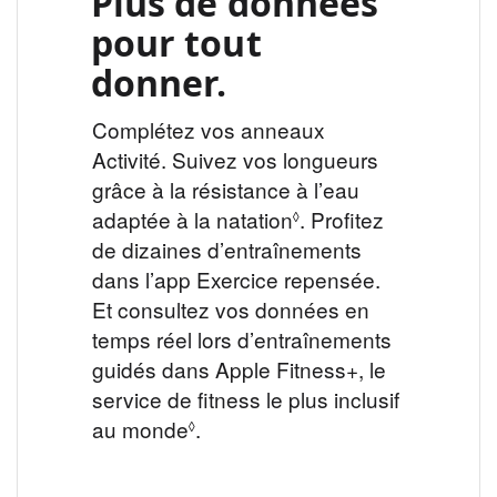
Plus de données
pour tout
donner.
Complétez vos anneaux
Activité. Suivez vos longueurs
grâce à la résistance à l’eau
adaptée à la natation
Voir
. Profitez
◊
de dizaines d’entraînements
les
dans l’app Exercice repensée.
mentions
Et consultez vos données en
légales
temps réel lors d’entraînements
guidés dans Apple Fitness+, le
service de fitness le plus inclusif
au monde
Voir
.
◊
les
mentions