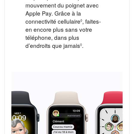
mouvement du poignet avec
Apple Pay. Grâce à la
connectivité cellulaire
Voir
, faites-
◊
en encore plus sans votre
les
téléphone, dans plus
mentions
d’endroits que jamais
Voir
.
légales
◊
les
mentions
légales