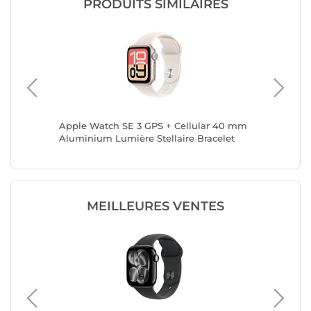
PRODUITS SIMILAIRES
4G (43
Apple Watch SE 3 GPS + Cellular 40 mm
Apple W
Aluminium Lumière Stellaire Bracelet
Alumini
Sport Lumière Stellaire S/M
Sport Lu
MEILLEURES VENTES