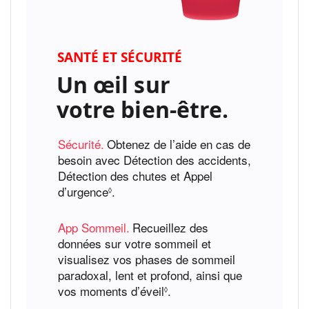
SANTÉ ET SÉCURITÉ
Un œil sur
votre bien‑être.
Sécurité.
Obtenez de l’aide en cas de
besoin avec Détection des accidents,
Détection des chutes et Appel
d’urgence
Voir
.
◊
les
mentions
App Sommeil.
Recueillez des
légales
données sur votre sommeil et
visualisez vos phases de sommeil
paradoxal, lent et profond, ainsi que
vos moments d’éveil
Voir
.
◊
les