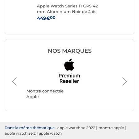
mm
Apple Watch Series 11 GPS 42
App
e
mm Aluminium Noir de Jais
mm
Bracelet Sport Noir S/M
Bra
00
449€
37
NOS MARQUES
Montre 
Ice Wat
Montre connectée
Apple
Dans la même thématique :
apple watch se 2022
|
montre apple
|
apple watch se 2
|
apple watch