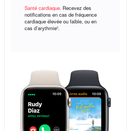
mentions
Santé cardiaque.
Recevez des
légales
notifications en cas de fréquence
cardiaque élevée ou faible, ou en
cas d’arythmie
Voir
.
◊
les
mentions
légales