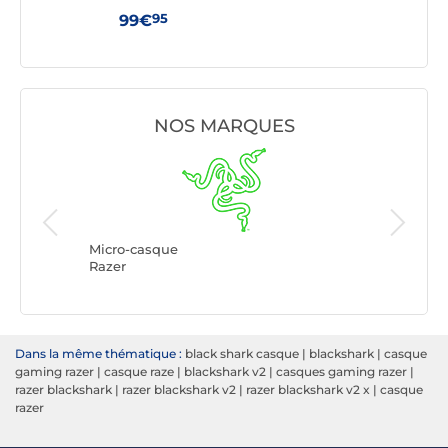
(Noi
95
99€
129
NOS MARQUES
Micro-ca
Logitech
Micro-casque
Razer
Dans la même thématique :
black shark casque
|
blackshark
|
casque
gaming razer
|
casque raze
|
blackshark v2
|
casques gaming razer
|
razer blackshark
|
razer blackshark v2
|
razer blackshark v2 x
|
casque
razer