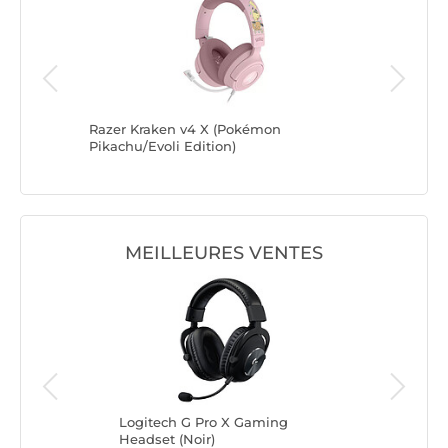
ion
Razer Kraken v4 X (Pokémon
Razer Kr
Pikachu/Evoli Edition)
Mentali/N
MEILLEURES VENTES
Logitech G Pro X Gaming
Logi
Headset (Noir)
Lig