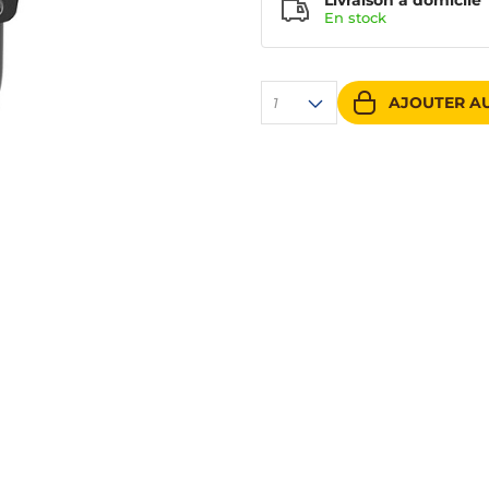
Livraison à domicile
En
stock
AJOUTER AU
1