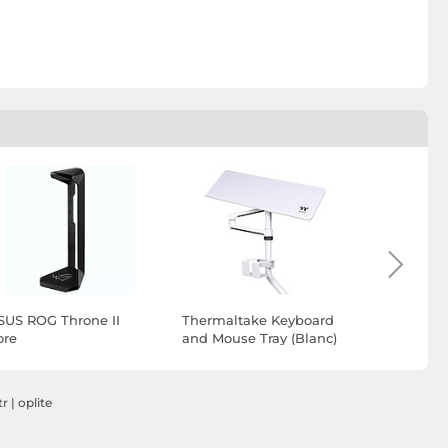
SUS ROG Throne II
Thermaltake Keyboard
Thermalta
ore
and Mouse Tray (Blanc)
and Mouse 
tr
|
oplite