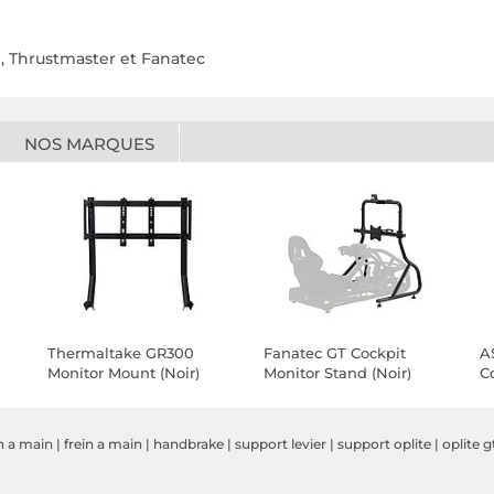
h, Thrustmaster et Fanatec
NOS MARQUES
Thermaltake GR300
Fanatec GT Cockpit
A
Monitor Mount (Noir)
Monitor Stand (Noir)
C
n a main
|
frein a main
|
handbrake
|
support levier
|
support oplite
|
oplite g