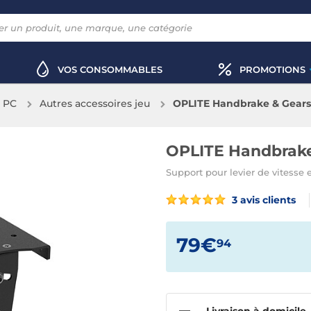
VOS CONSOMMABLES
PROMOTIONS
x PC
Autres accessoires jeu
OPLITE Handbrake & Gearshi
OPLITE Handbrake 
Support pour levier de vitesse
3 avis clients
79€
94