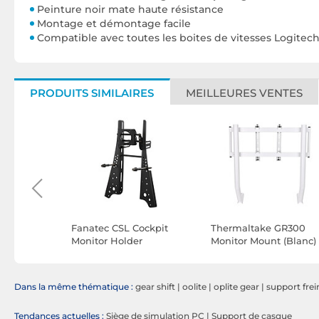
Peinture noir mate haute résistance
Montage et démontage facile
Compatible avec toutes les boites de vitesses Logitec
PRODUITS SIMILAIRES
MEILLEURES VENTES
Extension
Fanatec CSL Cockpit
Thermaltake GR300
Monitor Holder
Monitor Mount (Blanc)
Dans la même thématique :
gear shift
|
oolite
|
oplite gear
|
support frei
Tendances actuelles :
Siège de simulation PC
|
Support de casque