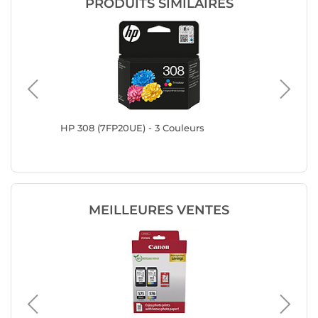
PRODUITS SIMILAIRES
HP 308 (7FP20UE) - 3 Couleurs
HP 302X
MEILLEURES VENTES