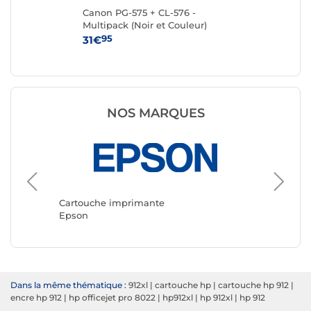
Canon PG-575 + CL-576 -
Ca
Multipack (Noir et Couleur)
95
31€
15
NOS MARQUES
Cartouc
Canon
Cartouche imprimante
Epson
Dans la même thématique :
912xl
|
cartouche hp
|
cartouche hp 912
|
encre hp 912
|
hp officejet pro 8022
|
hp912xl
|
hp 912xl
|
hp 912